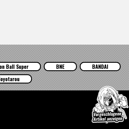
on Ball Super
BNE
BANDAI
oyotarou