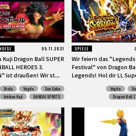
NDISE
05.11.2021
SPIELE
n Kuji Dragon Ball SUPER
Wir feiern das "Legends
BALL HEROES 3.
Festival" von Dragon Ba
 ist draußen! Wir st...
Legends! Hol dir LL Supe
Broly
Vegito
Son Goku
Vegito
Su
Ichiban Kuji
BANDAI SPIRITS
Dragon Ball Z