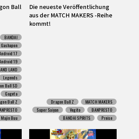
gon Ball
Die neueste Veröffentlichung
aus der MATCH MAKERS -Reihe
kommt!
BANDAI
Gashapon
Android 17
Android 19
SAND LAND
Legends
on Ball SD
Gogeta
gon Ball Z
Dragon Ball Z
MATCH MAKERS
ANPRESTO
Super Saiyan
Vegito
BANPRESTO
Majin Buu
BANDAI SPIRITS
Preise