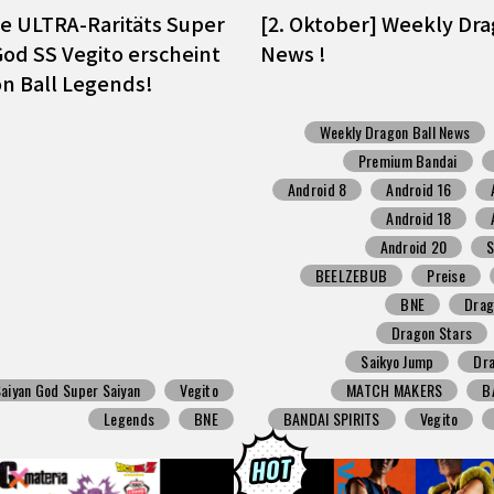
e ULTRA-Raritäts Super
[2. Oktober] Weekly Dra
God SS Vegito erscheint
News !
on Ball Legends!
Weekly Dragon Ball News
Premium Bandai
Android 8
Android 16
Android 18
Android 20
BEELZEBUB
Preise
BNE
Drag
Dragon Stars
Saikyo Jump
Dra
aiyan God Super Saiyan
Vegito
MATCH MAKERS
B
Legends
BNE
BANDAI SPIRITS
Vegito