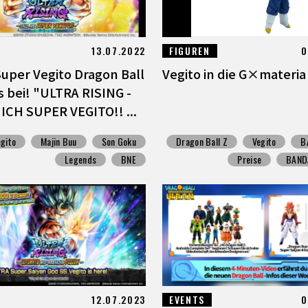
13.07.2022
FIGUREN
0
uper Vegito Dragon Ball
Vegito in die G×materia 
 bei! "ULTRA RISING -
CH SUPER VEGITO!! ...
egito
Majin Buu
Son Goku
Dragon Ball Z
Vegito
B
Legends
BNE
Preise
BANDA
12.07.2023
EVENTS
0