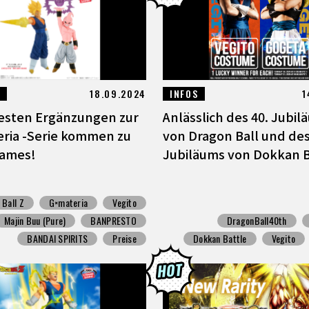
18.09.2024
INFOS
1
esten Ergänzungen zur
Anlässlich des 40. Jubil
ia -Serie kommen zu
von Dragon Ball und des
Games!
Jubiläums von Dokkan Ba
 Ball Z
G×materia
Vegito
Majin Buu (Pure)
BANPRESTO
DragonBall40th
BANDAI SPIRITS
Preise
Dokkan Battle
Vegito