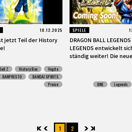
10.12.2025
SPIELE
1
st jetzt Teil der History
DRAGON BALL LEGENDS
ie!
LEGENDS entwickelt sic
ständig weiter! Die neue 
all Z
History Box
Vegito
BANPRESTO
BANDAI SPIRITS
Preise
BNE
Legends
先頭
前へ
1
2
次へ
最後