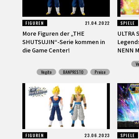
FIGUREN
21.04.2022
SPIELE
More Figuren der „THE
ULTRA S
SHUTSUJIN“-Serie kommen in
Legends
die Game Center!
NENN MI
V
Vegito
BANPRESTO
Preise
FIGUREN
23.06.2023
SPIELE