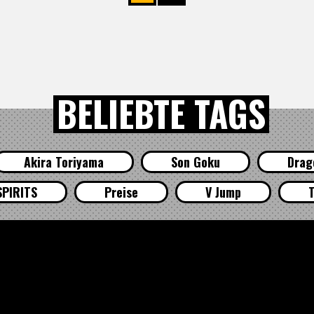
BELIEBTE TAGS
Akira Toriyama
Son Goku
Drag
SPIRITS
Preise
V Jump
T