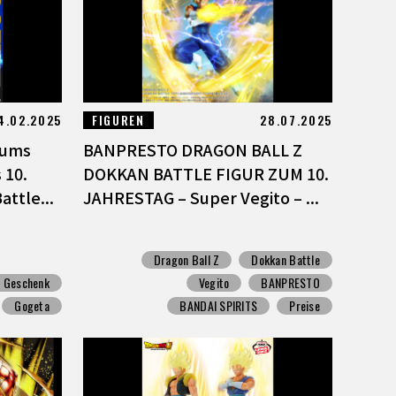
4.02.2025
FIGUREN
28.07.2025
äums
BANPRESTO DRAGON BALL Z
 10.
DOKKAN BATTLE FIGUR ZUM 10.
ttle...
JAHRESTAG – Super Vegito – ...
Dragon Ball Z
Dokkan Battle
Geschenk
Vegito
BANPRESTO
Gogeta
BANDAI SPIRITS
Preise