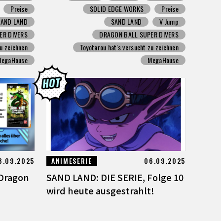
Preise
SOLID EDGE WORKS
Preise
SAND LAND
SAND LAND
V Jump
ER DIVERS
DRAGON BALL SUPER DIVERS
zu zeichnen
Toyotarou hat's versucht zu zeichnen
MegaHouse
MegaHouse
8.09.2025
ANIMESERIE
06.09.2025
 Dragon
SAND LAND: DIE SERIE, Folge 10
wird heute ausgestrahlt!