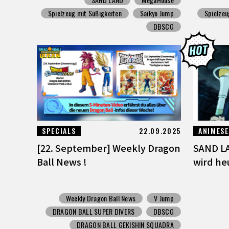
Spielzeug mit Süßigkeiten
Saikyo Jump
Spielzeu
DBSCG
SPECIALS
22.09.2025
ANIMESE
[22. September] Weekly Dragon
SAND LA
Ball News !
wird he
Weekly Dragon Ball News
V Jump
DRAGON BALL SUPER DIVERS
DBSCG
DRAGON BALL GEKISHIN SQUADRA