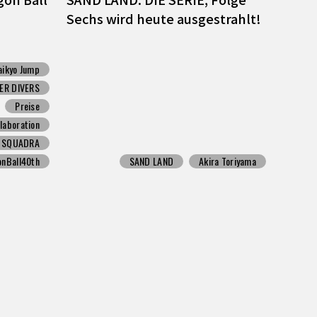
Sechs wird heute ausgestrahlt!
aikyo Jump
ER DIVERS
Preise
llaboration
N SQUADRA
onBall40th
SAND LAND
Akira Toriyama