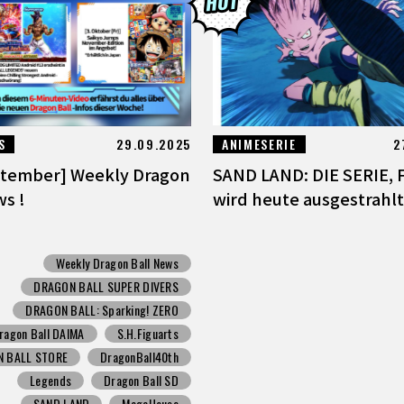
S
29.09.2025
ANIMESERIE
2
ptember] Weekly Dragon
SAND LAND: DIE SERIE, 
ws !
wird heute ausgestrahlt
Weekly Dragon Ball News
DRAGON BALL SUPER DIVERS
DRAGON BALL: Sparking! ZERO
ragon Ball DAIMA
S.H.Figuarts
 BALL STORE
DragonBall40th
Legends
Dragon Ball SD
SAND LAND
MegaHouse