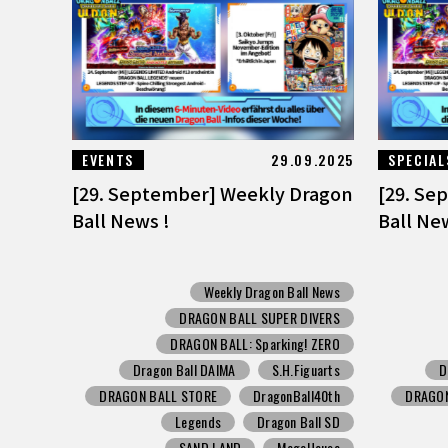
EVENTS
29.09.2025
SPECIAL
[29. September] Weekly Dragon
[29. Se
Ball News !
Ball Ne
Weekly Dragon Ball News
DRAGON BALL SUPER DIVERS
DRAGON BALL: Sparking! ZERO
Dragon Ball DAIMA
S.H.Figuarts
D
DRAGON BALL STORE
DragonBall40th
DRAGON
Legends
Dragon Ball SD
SAND LAND
MegaHouse