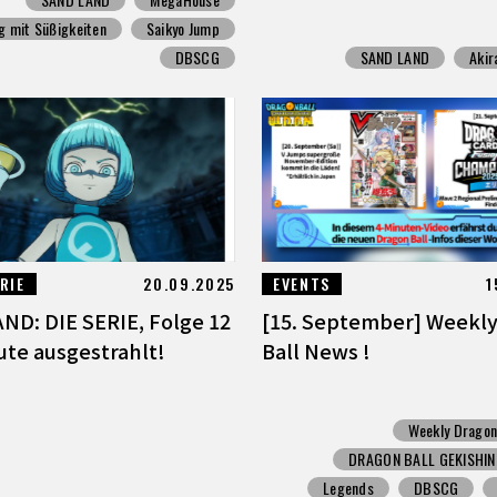
g mit Süßigkeiten
Saikyo Jump
DBSCG
SAND LAND
Akir
RIE
20.09.2025
EVENTS
1
ND: DIE SERIE, Folge 12
[15. September] Weekl
ute ausgestrahlt!
Ball News !
Weekly Dragon
DRAGON BALL GEKISHI
Legends
DBSCG