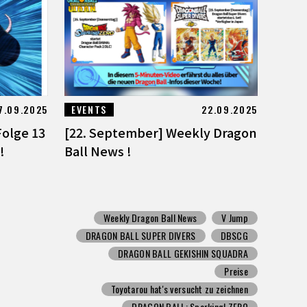
7.09.2025
EVENTS
22.09.2025
Folge 13
[22. September] Weekly Dragon
!
Ball News !
Weekly Dragon Ball News
V Jump
DRAGON BALL SUPER DIVERS
DBSCG
DRAGON BALL GEKISHIN SQUADRA
Preise
Toyotarou hat's versucht zu zeichnen
DRAGON BALL: Sparking! ZERO