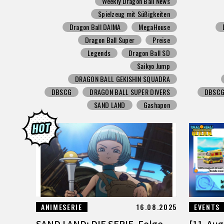
Weekly Dragon Ball News
Spielzeug mit Süßigkeiten
Dragon Ball DAIMA
MegaHouse
Dragon Ball Super
Preise
Legends
Dragon Ball SD
Saikyo Jump
DRAGON BALL GEKISHIN SQUADRA
DBSCG
DRAGON BALL SUPER DIVERS
DBSC
SAND LAND
Gashapon
ANIMESERIE
16.08.2025
EVENTS
SAND LAND: DIE SERIE, Folge
[11. Au