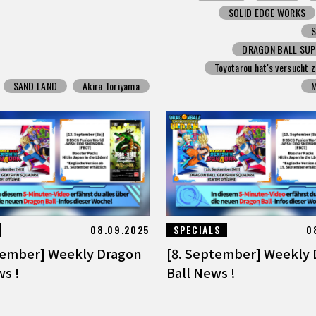
SOLID EDGE WORKS
DRAGON BALL SUP
Toyotarou hat's versucht 
SAND LAND
Akira Toriyama
08.09.2025
SPECIALS
0
tember] Weekly Dragon
[8. September] Weekly
ws !
Ball News !