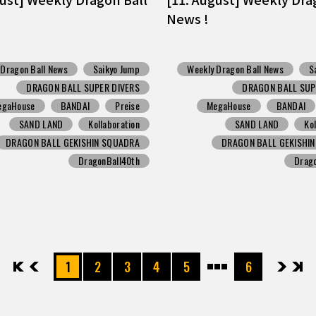
News !
 Dragon Ball News
Saikyo Jump
Weekly Dragon Ball News
S
DRAGON BALL SUPER DIVERS
DRAGON BALL SUP
egaHouse
BANDAI
Preise
MegaHouse
BANDAI
SAND LAND
Kollaboration
SAND LAND
Ko
DRAGON BALL GEKISHIN SQUADRA
DRAGON BALL GEKISHI
DragonBall40th
Drag
先頭
前へ
1
2
3
4
5
6
次へ
最後