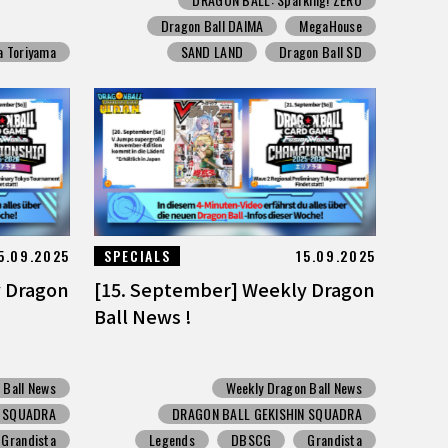
Dragon Ball DAIMA
MegaHouse
a Toriyama
SAND LAND
Dragon Ball SD
5.09.2025
SPECIALS
15.09.2025
y Dragon
[15. September] Weekly Dragon
Ball News !
 Ball News
Weekly Dragon Ball News
N SQUADRA
DRAGON BALL GEKISHIN SQUADRA
Grandista
Legends
DBSCG
Grandista