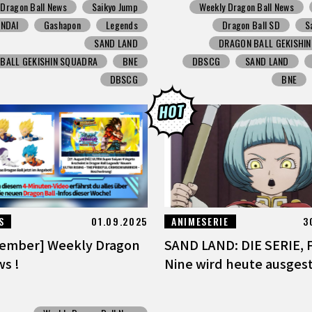
 Dragon Ball News
Saikyo Jump
Weekly Dragon Ball News
NDAI
Gashapon
Legends
Dragon Ball SD
S
SAND LAND
DRAGON BALL GEKISHI
BALL GEKISHIN SQUADRA
BNE
DBSCG
SAND LAND
DBSCG
BNE
S
01.09.2025
ANIMESERIE
3
tember] Weekly Dragon
SAND LAND: DIE SERIE, 
ws !
Nine wird heute ausgest