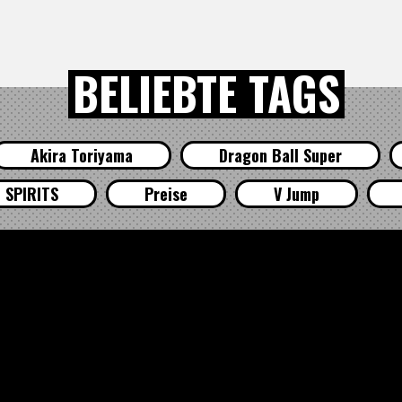
BELIEBTE TAGS
Akira Toriyama
Dragon Ball Super
 SPIRITS
Preise
V Jump