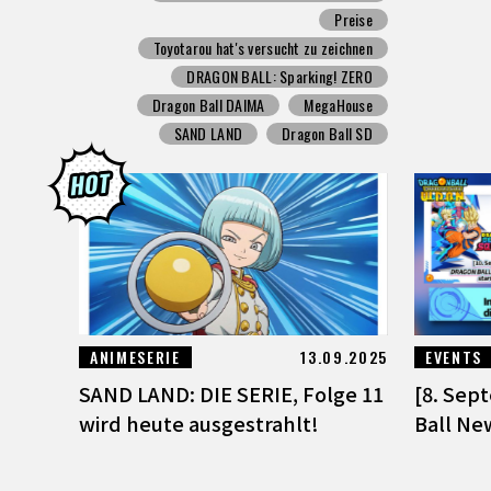
Preise
Toyotarou hat's versucht zu zeichnen
DRAGON BALL: Sparking! ZERO
Dragon Ball DAIMA
MegaHouse
SAND LAND
Dragon Ball SD
ANIMESERIE
13.09.2025
EVENTS
SAND LAND: DIE SERIE, Folge 11
[8. Sep
wird heute ausgestrahlt!
Ball Ne