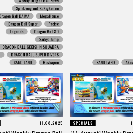
Weekly Dragon Ball News
Spielzeug mit Süßigkeiten
Dragon Ball DAIMA
MegaHouse
Dragon Ball Super
Preise
Legends
Dragon Ball SD
Saikyo Jump
DRAGON BALL GEKISHIN SQUADRA
G
DRAGON BALL SUPER DIVERS
SAND LAND
Gashapon
SAND LAND
Akir
11.08.2025
SPECIALS
1
gust] Weekly Dragon Ball
[11. August] Weekly Dra