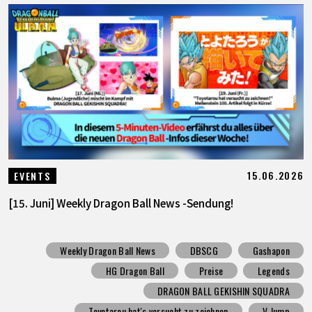
15.06.2026
EVENTS
[15. Juni] Weekly Dragon Ball News -Sendung!
Weekly Dragon Ball News
DBSCG
Gashapon
HG Dragon Ball
Preise
Legends
DRAGON BALL GEKISHIN SQUADRA
Toyotarou hat's versucht zu zeichnen
V Jump