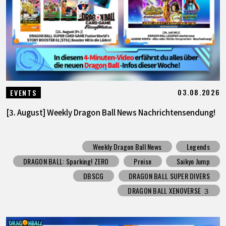
SPECIALS
INFOS
LANGUAGE
03.08.2026
EVENTS
JP
EN
FR
DE
ES
[3. August] Weekly Dragon Ball News Nachrichtensendung!
Weekly Dragon Ball News
Legends
DRAGON BALL: Sparking! ZERO
Preise
Saikyo Jump
DBSCG
DRAGON BALL SUPER DIVERS
DRAGON BALL XENOVERSE ３