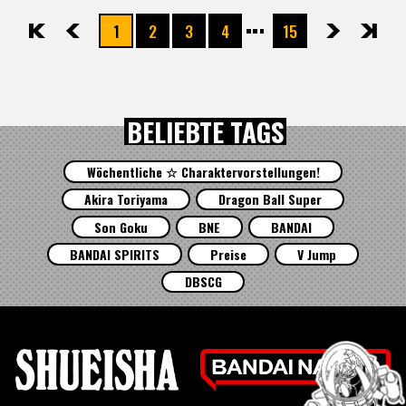
1
2
3
4
15
先頭
前へ
次へ
最後
BELIEBTE TAGS
Wöchentliche ☆ Charaktervorstellungen!
Akira Toriyama
Dragon Ball Super
Son Goku
BNE
BANDAI
BANDAI SPIRITS
Preise
V Jump
DBSCG