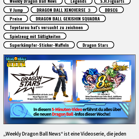
Weekly Dragon Ball News
Legends
S.H.Figuarts
SPECIALS
V Jump
DRAGON BALL XENOVERSE ３
DBSCG
Preise
DRAGON BALL GEKISHIN SQUADRA
INFOS
Toyotarou hat's versucht zu zeichnen
Spielzeug mit Süßigkeiten
Superkämpfer-Sticker-Waffeln
Dragon Stars
LANGUAGE
JP
EN
FR
DE
ES
„Weekly Dragon Ball News“ ist eine Videoserie, die jeden