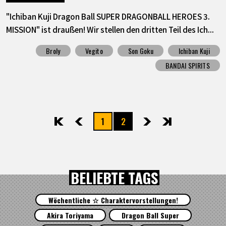
"Ichiban Kuji Dragon Ball SUPER DRAGONBALL HEROES 3.
MISSION" ist draußen! Wir stellen den dritten Teil des Ich...
Broly
Vegito
Son Goku
Ichiban Kuji
BANDAI SPIRITS
1
2
先頭
前へ
次へ
最後
BELIEBTE TAGS
Wöchentliche ☆ Charaktervorstellungen!
Akira Toriyama
Dragon Ball Super