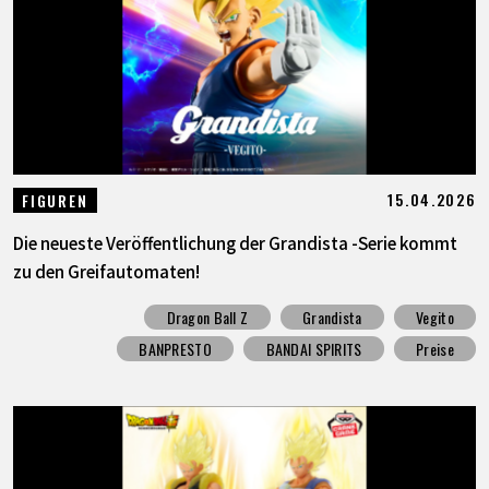
SPECIALS
INFOS
LANGUAGE
15.04.2026
FIGUREN
JP
EN
FR
DE
ES
Die neueste Veröffentlichung der Grandista -Serie kommt
zu den Greifautomaten!
Dragon Ball Z
Grandista
Vegito
BANPRESTO
BANDAI SPIRITS
Preise