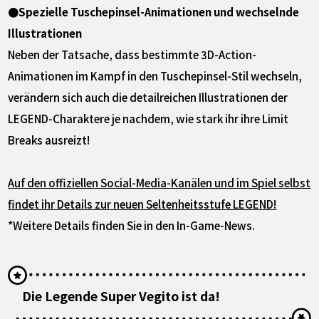
●Spezielle Tuschepinsel-Animationen und wechselnde
Illustrationen
Neben der Tatsache, dass bestimmte 3D-Action-
Animationen im Kampf in den Tuschepinsel-Stil wechseln,
verändern sich auch die detailreichen Illustrationen der
LEGEND-Charaktere je nachdem, wie stark ihr ihre Limit
Breaks ausreizt!
Auf den offiziellen Social-Media-Kanälen und im Spiel selbst
findet ihr Details zur neuen Seltenheitsstufe LEGEND!
*Weitere Details finden Sie in den In-Game-News.
Die Legende Super Vegito ist da!