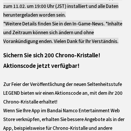
zum 11.02. um 19:00 Uhr (JST) installiert und alle Daten
heruntergeladen worden sein.
*Weitere Details finden Sie in den In-Game-News. *Inhalte
und Zeitraum können sich ändern und ohne
Vorankündigung enden. Vielen Dank für Ihr Verständnis.
Sichern Sie sich 200 Chrono-Kristalle!
Aktionscode jetzt verfügbar!
Zur Feier der Veröffentlichung der neuen Seltenheitsstufe
LEGEND bieten wir einen Aktionscode an, mit dem ihr 200
Chrono-Kristalle erhaltet!
Wenn Sie Ihre App im Bandai Namco Entertainment Web
Store verknüpfen, erhalten Sie bessere Angebote als in der
App, beispielsweise für Chrono-Kristalle und andere