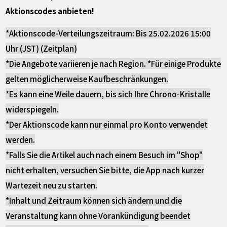
Aktionscodes anbieten!
*Aktionscode-Verteilungszeitraum: Bis 25.02.2026 15:00
Uhr (JST) (Zeitplan)
*Die Angebote variieren je nach Region. *Für einige Produkte
gelten möglicherweise Kaufbeschränkungen.
*Es kann eine Weile dauern, bis sich Ihre Chrono-Kristalle
widerspiegeln.
*Der Aktionscode kann nur einmal pro Konto verwendet
werden.
*Falls Sie die Artikel auch nach einem Besuch im "Shop"
nicht erhalten, versuchen Sie bitte, die App nach kurzer
Wartezeit neu zu starten.
*Inhalt und Zeitraum können sich ändern und die
Veranstaltung kann ohne Vorankündigung beendet