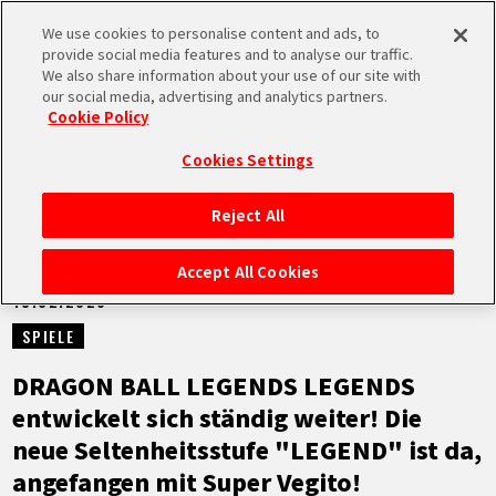
We use cookies to personalise content and ads, to
MEN
provide social media features and to analyse our traffic.
U
We also share information about your use of our site with
our social media, advertising and analytics partners.
NEUES
Cookie Policy
Cookies Settings
Reject All
STARTSEITE
Accept All Cookies
13.02.2026
NEUES
SPIELE
HIGHLIGHTS
DRAGON BALL LEGENDS LEGENDS
entwickelt sich ständig weiter! Die
VIDEOS
neue Seltenheitsstufe "LEGEND" ist da,
angefangen mit Super Vegito!