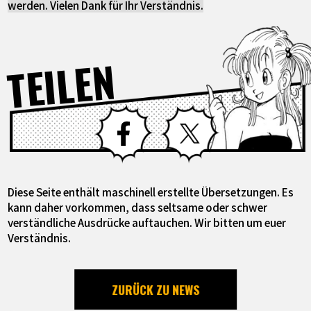
werden. Vielen Dank für Ihr Verständnis.
TEILEN
Facebook
X
Diese Seite enthält maschinell erstellte Übersetzungen. Es
kann daher vorkommen, dass seltsame oder schwer
verständliche Ausdrücke auftauchen. Wir bitten um euer
Verständnis.
ZURÜCK ZU NEWS