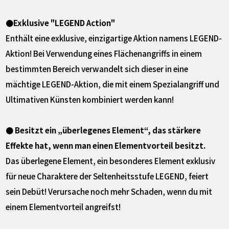
●Exklusive "LEGEND Action"
Enthält eine exklusive, einzigartige Aktion namens LEGEND-
Aktion! Bei Verwendung eines Flächenangriffs in einem
bestimmten Bereich verwandelt sich dieser in eine
mächtige LEGEND-Aktion, die mit einem Spezialangriff und
Ultimativen Künsten kombiniert werden kann!
● Besitzt ein „überlegenes Element“, das stärkere
Effekte hat, wenn man einen Elementvorteil besitzt.
Das überlegene Element, ein besonderes Element exklusiv
für neue Charaktere der Seltenheitsstufe LEGEND, feiert
sein Debüt! Verursache noch mehr Schaden, wenn du mit
einem Elementvorteil angreifst!