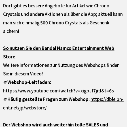
Dort gibt es bessere Angebote für Artikel wie Chrono
Crystals und andere Aktionen als über die App; aktuell kann
man sich einmalig 500 Chrono Crystals als Geschenk
sichern!
So nutzen Sie den Bandai Namco Entertainment Web
Store
Weitere Informationen zur Nutzung des Webshops finden
Sie in diesem Video!
☞Webshop-Leitfaden:
https://www.youtube.com/watch?v=xigpJf7jitI&t=6s
☞Häufig gestellte Fragen zum Webshop:
https://dble.bn-
ent.net/jp/webstore/
Der Webshop wird auch weiterhin tolle SALES und