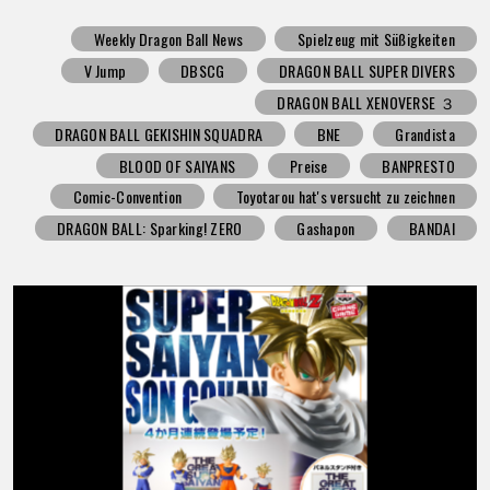
Weekly Dragon Ball News
Spielzeug mit Süßigkeiten
V Jump
DBSCG
DRAGON BALL SUPER DIVERS
DRAGON BALL XENOVERSE ３
DRAGON BALL GEKISHIN SQUADRA
BNE
Grandista
BLOOD OF SAIYANS
Preise
BANPRESTO
Comic-Convention
Toyotarou hat's versucht zu zeichnen
DRAGON BALL: Sparking! ZERO
Gashapon
BANDAI