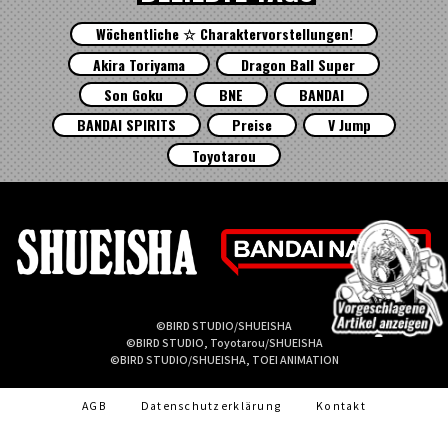
Wöchentliche ☆ Charaktervorstellungen!
Akira Toriyama
Dragon Ball Super
Son Goku
BNE
BANDAI
BANDAI SPIRITS
Preise
V Jump
Toyotarou
©BIRD STUDIO/SHUEISHA
©BIRD STUDIO, Toyotarou/SHUEISHA
©BIRD STUDIO/SHUEISHA, TOEI ANIMATION
AGB
Datenschutzerklärung
Kontakt