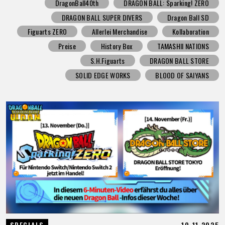
DragonBall40th
DRAGON BALL: Sparking! ZERO
DRAGON BALL SUPER DIVERS
Dragon Ball SD
Figuarts ZERO
Allerlei Merchandise
Kollaboration
Preise
History Box
TAMASHII NATIONS
S.H.Figuarts
DRAGON BALL STORE
SOLID EDGE WORKS
BLOOD OF SAIYANS
10.11.2025
SPECIALS