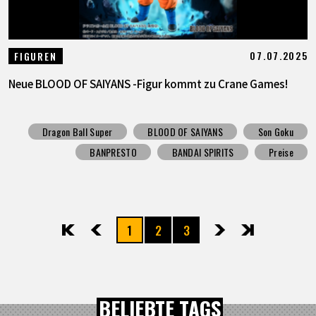
07.07.2025
FIGUREN
Neue BLOOD OF SAIYANS -Figur kommt zu Crane Games!
Dragon Ball Super
BLOOD OF SAIYANS
Son Goku
BANPRESTO
BANDAI SPIRITS
Preise
1
2
3
先頭
前へ
次へ
最後
BELIEBTE TAGS