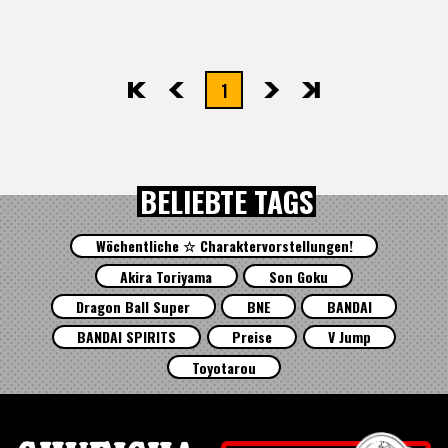
1
先頭
前へ
次へ
最後
BELIEBTE TAGS
Wöchentliche ☆ Charaktervorstellungen!
Akira Toriyama
Son Goku
Dragon Ball Super
BNE
BANDAI
BANDAI SPIRITS
Preise
V Jump
Toyotarou