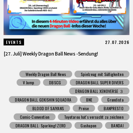
27.07.2026
EVENTS
[27. Juli] Weekly Dragon Ball News -Sendung!
Weekly Dragon Ball News
Spielzeug mit Süßigkeiten
V Jump
DBSCG
DRAGON BALL SUPER DIVERS
DRAGON BALL XENOVERSE ３
DRAGON BALL GEKISHIN SQUADRA
BNE
Grandista
BLOOD OF SAIYANS
Preise
BANPRESTO
Comic-Convention
Toyotarou hat's versucht zu zeichnen
DRAGON BALL: Sparking! ZERO
Gashapon
BANDAI