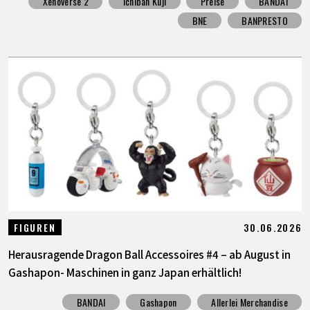
Xenoverse 2
Ichiban Kuji
Preise
BANDAI
BNE
BANPRESTO
30.06.2026
FIGUREN
Herausragende Dragon Ball Accessoires #4 – ab August in
Gashapon- Maschinen in ganz Japan erhältlich!
BANDAI
Gashapon
Allerlei Merchandise