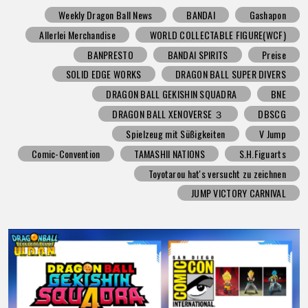
Weekly Dragon Ball News
BANDAI
Gashapon
Allerlei Merchandise
WORLD COLLECTABLE FIGURE(WCF)
BANPRESTO
BANDAI SPIRITS
Preise
SOLID EDGE WORKS
DRAGON BALL SUPER DIVERS
DRAGON BALL GEKISHIN SQUADRA
BNE
DRAGON BALL XENOVERSE ３
DBSCG
Spielzeug mit Süßigkeiten
V Jump
Comic-Convention
TAMASHII NATIONS
S.H.Figuarts
Toyotarou hat's versucht zu zeichnen
JUMP VICTORY CARNIVAL