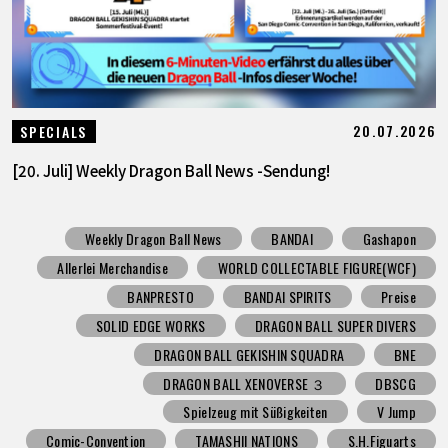
20.07.2026
SPECIALS
[20. Juli] Weekly Dragon Ball News -Sendung!
Weekly Dragon Ball News
BANDAI
Gashapon
Allerlei Merchandise
WORLD COLLECTABLE FIGURE(WCF)
BANPRESTO
BANDAI SPIRITS
Preise
SOLID EDGE WORKS
DRAGON BALL SUPER DIVERS
DRAGON BALL GEKISHIN SQUADRA
BNE
DRAGON BALL XENOVERSE ３
DBSCG
Spielzeug mit Süßigkeiten
V Jump
Comic-Convention
TAMASHII NATIONS
S.H.Figuarts