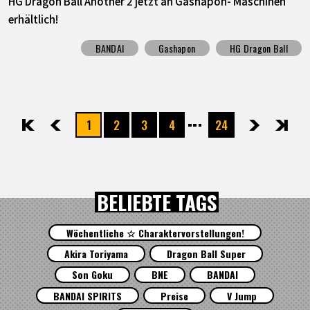
HG Dragon Ball Another 2 jetzt an Gashapon- Maschinen
erhältlich!
BANDAI
Gashapon
HG Dragon Ball
1
2
3
4
24
先頭
前へ
次へ
最後
BELIEBTE TAGS
Wöchentliche ☆ Charaktervorstellungen!
Akira Toriyama
Dragon Ball Super
Son Goku
BNE
BANDAI
BANDAI SPIRITS
Preise
V Jump