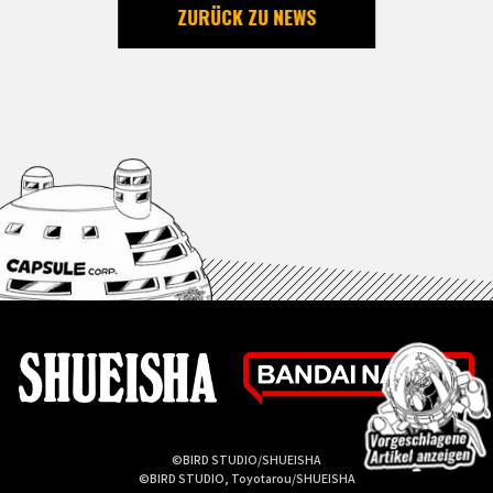
ZURÜCK ZU NEWS
©BIRD STUDIO/SHUEISHA
©BIRD STUDIO, Toyotarou/SHUEISHA