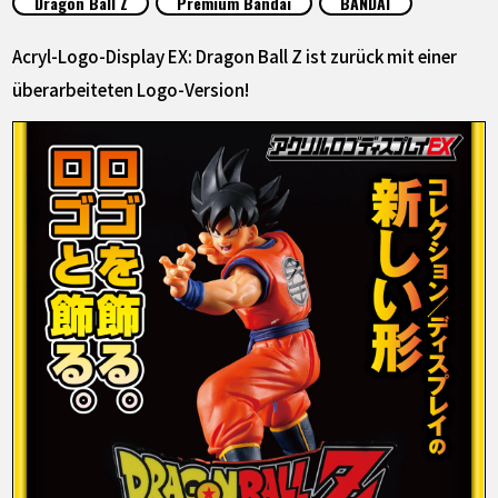
Dragon Ball Z
Premium Bandai
BANDAI
SPECIALS
Acryl-Logo-Display EX: Dragon Ball Z ist zurück mit einer
INFOS
überarbeiteten Logo-Version!
LANGUAGE
JP
EN
FR
DE
ES