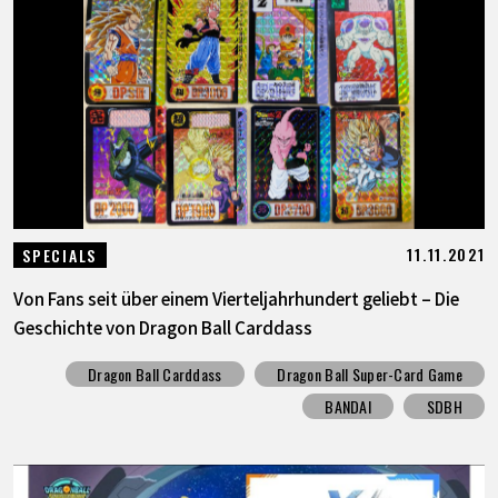
SPECIALS
INFOS
LANGUAGE
JP
EN
FR
DE
ES
11.11.2021
SPECIALS
Von Fans seit über einem Vierteljahrhundert geliebt – Die
Geschichte von Dragon Ball Carddass
Dragon Ball Carddass
Dragon Ball Super-Card Game
BANDAI
SDBH