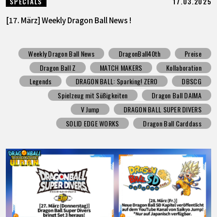
17.03.2025
SPECIALS
[17. März] Weekly Dragon Ball News !
Weekly Dragon Ball News
DragonBall40th
Preise
Dragon Ball Z
MATCH MAKERS
Kollaboration
Legends
DRAGON BALL: Sparking! ZERO
DBSCG
Spielzeug mit Süßigkeiten
Dragon Ball DAIMA
V Jump
DRAGON BALL SUPER DIVERS
SOLID EDGE WORKS
Dragon Ball Carddass