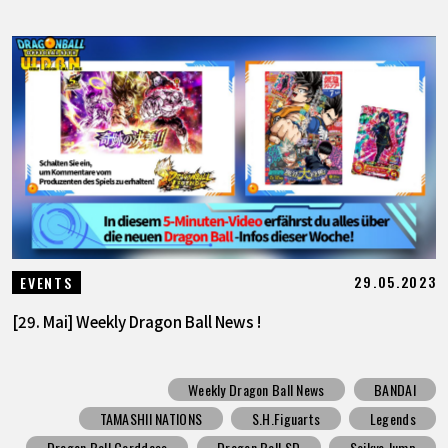
29.05.2023
EVENTS
[29. Mai] Weekly Dragon Ball News !
Weekly Dragon Ball News
BANDAI
TAMASHII NATIONS
S.H.Figuarts
Legends
Dragon Ball Carddass
Dragon Ball SD
Saikyo Jump