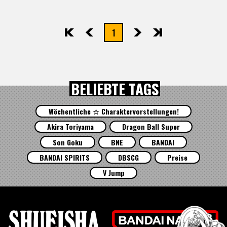
1
先頭
前へ
次へ
最後
BELIEBTE TAGS
Wöchentliche ☆ Charaktervorstellungen!
Akira Toriyama
Dragon Ball Super
Son Goku
BNE
BANDAI
BANDAI SPIRITS
DBSCG
Preise
V Jump