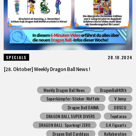
28.10.2024
SPECIALS
[28. Oktober] Weekly Dragon Ball News !
Weekly Dragon Ball News
DragonBall40th
Superkämpfer-Sticker-Waffeln
V Jump
Dragon Ball DAIMA
DBSCG
DRAGON BALL SUPER DIVERS
Toyotarou
DRAGON BALL: Sparking! ZERO
S.H.Figuarts
Dragon Ball Carddass
Kollaboration