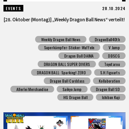
28.10.2024
EVENTS
[28. Oktober (Montag)] „Weekly Dragon Ball News“ verteilt!
Weekly Dragon Ball News
DragonBall40th
Superkämpfer-Sticker-Waffeln
V Jump
Dragon Ball DAIMA
DBSCG
DRAGON BALL SUPER DIVERS
Toyotarou
DRAGON BALL: Sparking! ZERO
S.H.Figuarts
Dragon Ball Carddass
Kollaboration
Allerlei Merchandise
Saikyo Jump
Dragon Ball SD
HG Dragon Ball
Ichiban Kuji