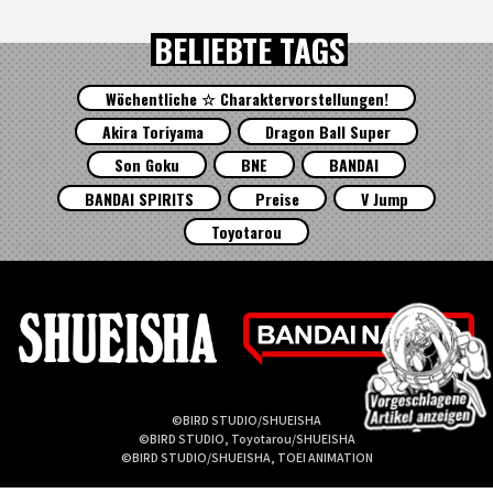
BELIEBTE TAGS
Wöchentliche ☆ Charaktervorstellungen!
Akira Toriyama
Dragon Ball Super
Son Goku
BNE
BANDAI
BANDAI SPIRITS
Preise
V Jump
Toyotarou
©BIRD STUDIO/SHUEISHA
©BIRD STUDIO, Toyotarou/SHUEISHA
©BIRD STUDIO/SHUEISHA, TOEI ANIMATION