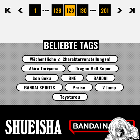
1
128
129
130
201
先頭
前へ
次へ
最後
BELIEBTE TAGS
Wöchentliche ☆ Charaktervorstellungen!
Akira Toriyama
Dragon Ball Super
Son Goku
BNE
BANDAI
BANDAI SPIRITS
Preise
V Jump
Toyotarou