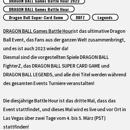
DRAGON BALL Games Battle Hour 2023
SPECIALS
DRAGON BALL Games Battle Hour
Dragon Ball Super-Card Game
DBFZ
Legends
INFOS
DRAGON BALL Games Battle Hour
ist das ultimative Dragon
Ball Event, das Fans aus der ganzen Welt zusammenbringt,
LANGUAGE
und es ist auch 2023 wieder da!
JP
EN
FR
DE
ES
Diesmal sind die vorgestellten Spiele DRAGON BALL
FighterZ, das DRAGON BALL SUPER CARD GAME und
DRAGON BALL LEGENDS, und alle drei Titel werden während
des gesamten Events Turniere veranstalten!
Die diesjährige Battle Hour ist das dritte Mal, dass das
Event stattfindet, und dieses Mal wird es live und vor Ort in
Las Vegas über zwei Tage vom 4. bis 5. März (PST)
stattfinden!