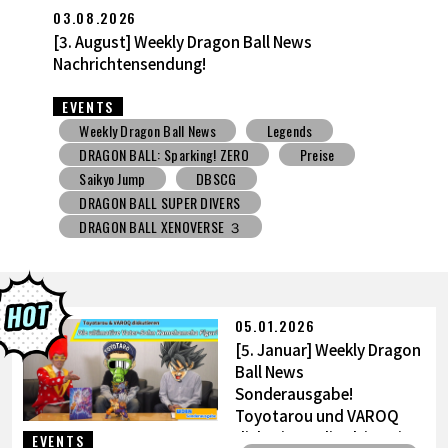
27.07.2026
[27. Juli] Weekly Dragon Ball News -Sendung!
EVENTS
Weekly Dragon Ball News
Spielzeug mit Süßigkeiten
V Jump
DBSCG
DRAGON BALL SUPER DIVERS
DRAGON BALL XENOVERSE ３
DRAGON BALL GEKISHIN SQUADRA
BNE
Grandista
BLOOD OF SAIYANS
Preise
BANPRESTO
Comic-Convention
Toyotarou hat's versucht zu zeichnen
05.01.2026
DRAGON BALL: Sparking! ZERO
Gashapon
[5. Januar] Weekly Dragon
BANDAI
Ball News
Sonderausgabe!
Toyotarou und VAROQ
diskutieren die ultimative
EVENTS