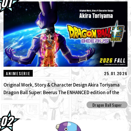
01.08.2026
Dragon Ball Super Divers Battle of Saiyans
Advance Packs jetzt im Angebot!
30.07.2026
DRAGON BALL: Funkelnd! ZEROs neuer,
bahnbrechender NEO- DLC ist da! Sieh...
30.07.2026
[Interview mit Hironobu Kageyama!]
DRAGON BALL: Sparking! Der Titel...
25.01.2026
ANIMESERIE
Original Work, Story & Character Design Akira Toriyama
Dragon Ball Super: Beerus The ENHANCED edition of the
anime Dragon Ball Super begins anew!
Dragon Ball Super