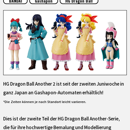
BANDAI
Gashapon
HG Dragon Ball
SPECIALS
INFOS
LANGUAGE
JP
EN
FR
DE
ES
HG Dragon Ball Another 2 ist seit der zweiten Juniwoche in
ganz Japan an Gashapon-Automaten erhältlich!
*Die Zeiten können je nach Standort leicht variieren.
Dies ist der zweite Teil der HG Dragon Ball Another-Serie,
die für ihre hochwertige Bemalung und Modellierung