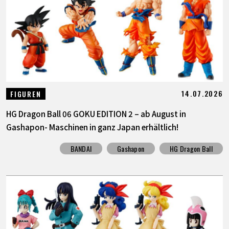
SPECIALS
INFOS
LANGUAGE
14.07.2026
FIGUREN
JP
EN
FR
DE
ES
HG Dragon Ball 06 GOKU EDITION 2 – ab August in
Gashapon- Maschinen in ganz Japan erhältlich!
BANDAI
Gashapon
HG Dragon Ball