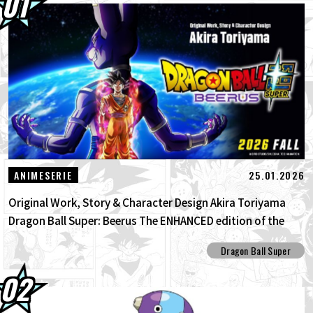
30.07.2026
DRAGON BALL: Funkelnd! ZEROs neuer,
bahnbrechender NEO- DLC ist da! Sieh...
30.07.2026
[Interview mit Hironobu Kageyama!]
DRAGON BALL: Sparking! Der Titel...
29.07.2026
[#101] Toyotarou versuchte zu zeichnen:
Eine bestimmte Figur, die gegen den...
25.01.2026
ANIMESERIE
Original Work, Story & Character Design Akira Toriyama
Dragon Ball Super: Beerus The ENHANCED edition of the
anime Dragon Ball Super begins anew!
Dragon Ball Super