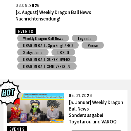
27.07.2026
[27. Juli] Weekly Dragon Ball News -Sendung!
EVENTS
Weekly Dragon Ball News
Spielzeug mit Süßigkeiten
V Jump
DBSCG
DRAGON BALL SUPER DIVERS
DRAGON BALL XENOVERSE ３
DRAGON BALL GEKISHIN SQUADRA
BNE
Grandista
BLOOD OF SAIYANS
Preise
BANPRESTO
Comic-Convention
Toyotarou hat's versucht zu zeichnen
05.01.2026
DRAGON BALL: Sparking! ZERO
Gashapon
[5. Januar] Weekly Dragon
BANDAI
Ball News
Sonderausgabe!
Toyotarou und VAROQ
diskutieren die ultimative
EVENTS