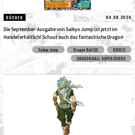
04.08.2026
BÜCHER
Die September-Ausgabe von Saikyo Jump ist jetzt im
Handel erhältlich! Schaut euch das fantastische Dragon
Ball SD Cover und all die tollen Bonusinhalte an!
Saikyo Jump
Dragon Ball SD
DBSCG
DRAGON BALL SUPER DIVERS