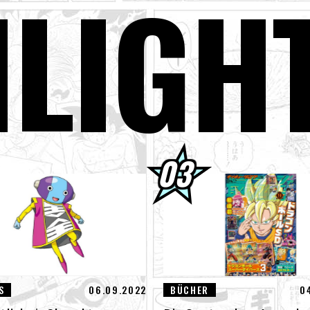
H
LIGH
er Saiyan Goku schließt sich der BLOOD OF SAIYANS -Serie an!
gon Ball Super Divers Battle of Saiyans Advance Packs jetzt im Ang
GON BALL: Funkelnd! ZEROs neuer, bahnbrechender NEO- DLC ist da
der der neuen Features an!
terview mit Hironobu Kageyama!] DRAGON BALL: Sparking! Der Tite
 neuen NEO- DLC ist jetzt erhältlich!
01] Toyotarou versuchte zu zeichnen: Eine bestimmte Figur, die ge
truction Beerus kämpfte!
S
06.09.2022
BÜCHER
0