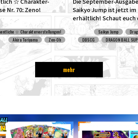
lich ☆ Charakter-
Die September-Ausgabe
e Nr. 70: Zeno!
Saikyo Jump ist jetzt i
erhältlich! Schaut euch
fantastische Dragon Bal
entliche ☆ Charaktervorstellungen!
Saikyo Jump
Drag
Cover und all die tollen
Akira Toriyama
Zen-Oh
DBSCG
DRAGON BALL SUP
Bonusinhalte an!
mehr