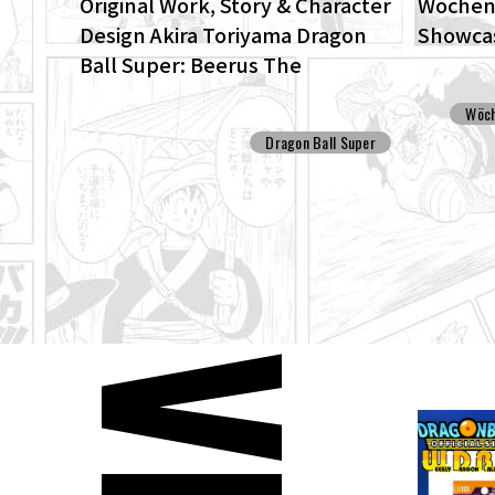
Original Work, Story & Character
Wöchent
Design Akira Toriyama Dragon
Showcas
Ball Super: Beerus The
ENHANCED edition of the anime
Wöch
Dragon Ball Super begins anew!
Dragon Ball Super