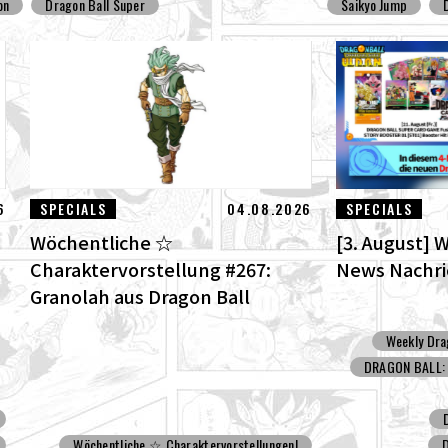
on
Dragon Ball Super
Saikyo Jump
6
SPECIALS
04.08.2026
SPECIALS
Wöchentliche ☆
[3. August] 
Charaktervorstellung #267:
News Nachr
Granolah aus Dragon Ball
Super!
Weekly Dra
DRAGON BALL: 
Wöchentliche ☆ Charaktervorstellungen!