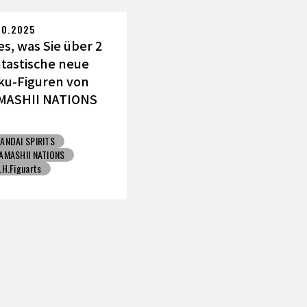
Toyotarou hat's versucht zu zeichnen
JUMP VICTORY CARNIV
10.2025
es, was Sie über 2
ntastische neue
ku-Figuren von
MASHII NATIONS
ssen müssen!
ANDAI SPIRITS
AMASHII NATIONS
.H.Figuarts