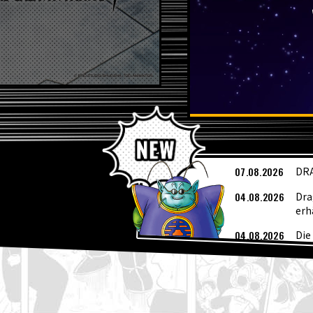
A
07.08.2026
DRA
04.08.2026
Dra
erh
04.08.2026
Die
fan
04.08.2026
Wöc
03.08.2026
[3.