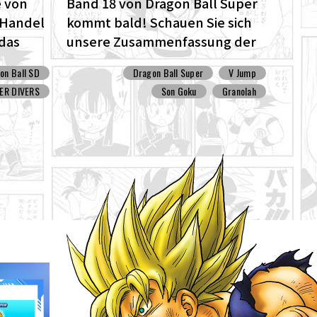
 von
Band 18 von Dragon Ball Super
m Handel
kommt bald! Schauen Sie sich
 das
unsere Zusammenfassung der
l SD
bisherigen Geschichte an !!
on Ball SD
Dragon Ball Super
V Jump
ER DIVERS
Son Goku
Granolah