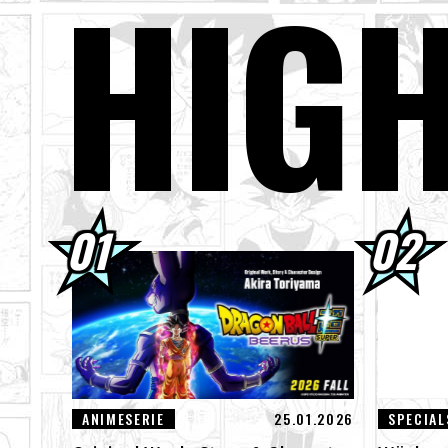
HIG
03.08.2026
Sup
01.08.2026
Dra
30.07.2026
DRA
Bil
30.07.2026
[In
den
29.07.2026
[#1
Des
ANIMESERIE
25.01.2026
SPECIAL