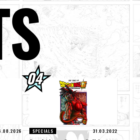
TS
ebot!
! Sieh dir die
llied „ZERO“ für
gen den God of
4.08.2026
SPECIALS
31.03.2022