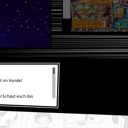
L
zt im Handel
! Schaut euch das
 Super!