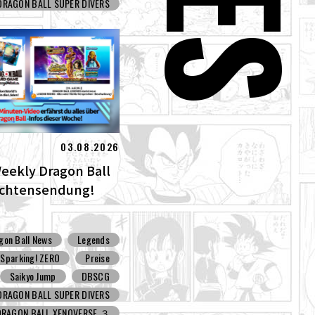
DRAGON BALL SUPER DIVERS
03.08.2026
Weekly Dragon Ball
ichtensendung!
gon Ball News
Legends
Sparking! ZERO
Preise
Saikyo Jump
DBSCG
DRAGON BALL SUPER DIVERS
DRAGON BALL XENOVERSE ３