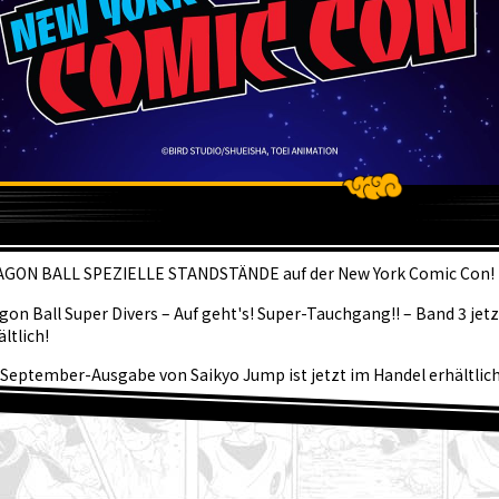
KTUEL
GON BALL SPEZIELLE STANDSTÄNDE auf der New York Comic Con!
gon Ball Super Divers – Auf geht's! Super-Tauchgang!! – Band 3 jet
ältlich!
 September-Ausgabe von Saikyo Jump ist jetzt im Handel erhältlich
tastische Dragon Ball SD Cover und all die tollen Bonusinhalte an!
hentliche ☆ Charaktervorstellung #267: Granolah aus Dragon Ball
 August] Weekly Dragon Ball News Nachrichtensendung!