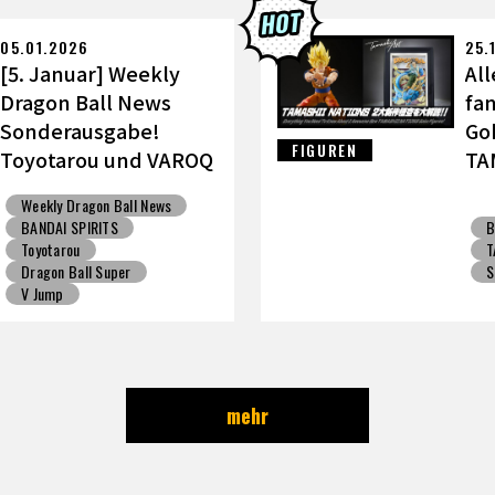
ALL: Sparking! ZERO
Gashapon
BANDAI
05.01.2026
25.
[5. Januar] Weekly
All
Dragon Ball News
fa
Sonderausgabe!
Go
FIGUREN
Toyotarou und VAROQ
TA
diskutieren die
wi
Weekly Dragon Ball News
ultimative Vater-Sohn
BANDAI SPIRITS
B
Kamehameha Figur!
Toyotarou
T
Dragon Ball Super
S
V Jump
mehr