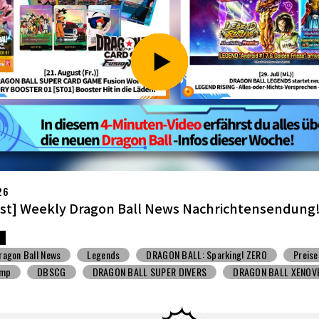
26
li] Weekly Dragon Ball News -Sendung!
ragon Ball News
Spielzeug mit Süßigkeiten
V Jump
DBSCG
BALL SUPER DIVERS
DRAGON BALL XENOVERSE ３
BALL GEKISHIN SQUADRA
BNE
Grandista
BLOOD OF SAIYANS
BANPRESTO
Comic-Convention
Toyotarou hat's versucht zu zeich