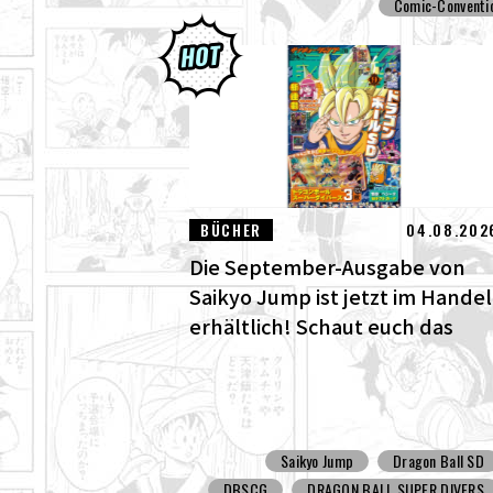
Comic-Conventi
BÜCHER
04.08.202
Die September-Ausgabe von
Saikyo Jump ist jetzt im Handel
erhältlich! Schaut euch das
fantastische Dragon Ball SD
Cover und all die tollen
Bonusinhalte an!
Saikyo Jump
Dragon Ball SD
DBSCG
DRAGON BALL SUPER DIVERS