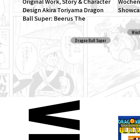
Original Work, Story & Character
Wöchent
Design Akira Toriyama Dragon
Showcas
Ball Super: Beerus The
ENHANCED edition of the anime
Wöch
Dragon Ball Super begins anew!
Dragon Ball Super