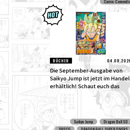
Comic-Conventi
BÜCHER
04.08.202
Die September-Ausgabe von
Saikyo Jump ist jetzt im Handel
erhältlich! Schaut euch das
fantastische Dragon Ball SD
Cover und all die tollen
Bonusinhalte an!
Saikyo Jump
Dragon Ball SD
DBSCG
DRAGON BALL SUPER DIVERS