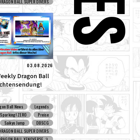
DRAGON BALL SUPER DIVERS
03.08.2026
Weekly Dragon Ball
ichtensendung!
gon Ball News
Legends
Sparking! ZERO
Preise
Saikyo Jump
DBSCG
DRAGON BALL SUPER DIVERS
DRAGON BALL XENOVERSE ３