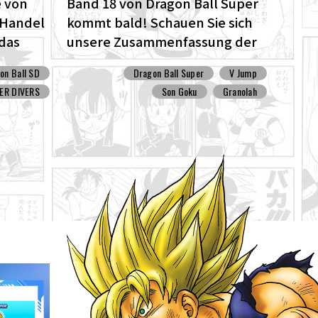
 von
Band 18 von Dragon Ball Super
m Handel
kommt bald! Schauen Sie sich
 das
unsere Zusammenfassung der
l SD
bisherigen Geschichte an !!
on Ball SD
Dragon Ball Super
V Jump
ER DIVERS
Son Goku
Granolah