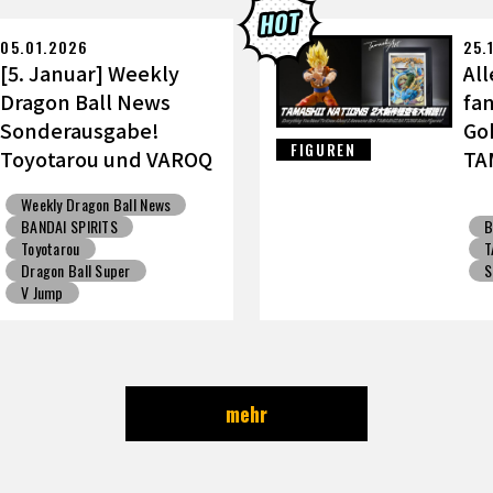
ALL: Sparking! ZERO
Gashapon
BANDAI
05.01.2026
25.
[5. Januar] Weekly
All
Dragon Ball News
fa
Sonderausgabe!
Go
FIGUREN
Toyotarou und VAROQ
TA
diskutieren die
wi
Weekly Dragon Ball News
ultimative Vater-Sohn
BANDAI SPIRITS
B
Kamehameha Figur!
Toyotarou
T
Dragon Ball Super
S
V Jump
mehr