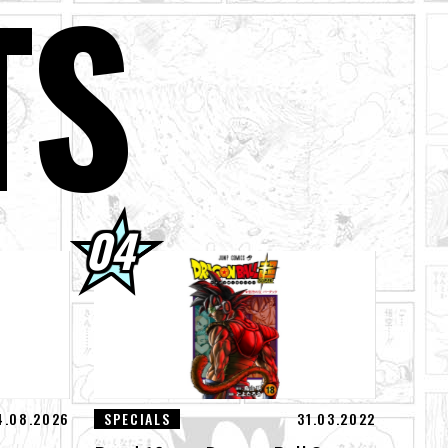
TS
ebot!
! Sieh dir die
llied „ZERO“ für
gen den God of
4.08.2026
SPECIALS
31.03.2022