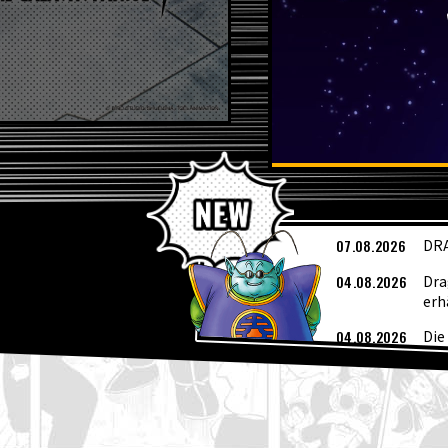
A
07.08.2026
DRA
04.08.2026
Dra
erh
04.08.2026
Die
fan
04.08.2026
Wöc
03.08.2026
[3.