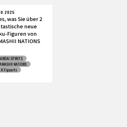
Toyotarou hat's versucht zu zeichnen
JUMP VICTORY CARNIV
10.2025
es, was Sie über 2
ntastische neue
ku-Figuren von
MASHII NATIONS
ssen müssen!
ANDAI SPIRITS
AMASHII NATIONS
.H.Figuarts