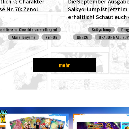
lich ☆ Charakter-
Die September-Ausgabe
e Nr. 70: Zeno!
Saikyo Jump ist jetzt i
erhältlich! Schaut euch
fantastische Dragon Bal
entliche ☆ Charaktervorstellungen!
Saikyo Jump
Drag
Cover und all die tollen
Akira Toriyama
Zen-Oh
DBSCG
DRAGON BALL SUP
Bonusinhalte an!
mehr