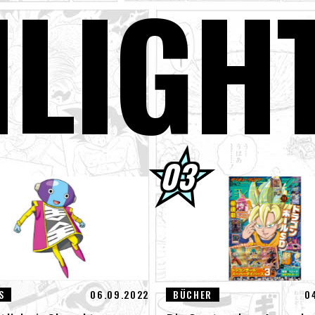
H
LIGH
er Saiyan Goku schließt sich der BLOOD OF SAIYANS -Serie an!
gon Ball Super Divers Battle of Saiyans Advance Packs jetzt im Ang
GON BALL: Funkelnd! ZEROs neuer, bahnbrechender NEO- DLC ist da
der der neuen Features an!
terview mit Hironobu Kageyama!] DRAGON BALL: Sparking! Der Tite
 neuen NEO- DLC ist jetzt erhältlich!
01] Toyotarou versuchte zu zeichnen: Eine bestimmte Figur, die ge
truction Beerus kämpfte!
S
06.09.2022
BÜCHER
0