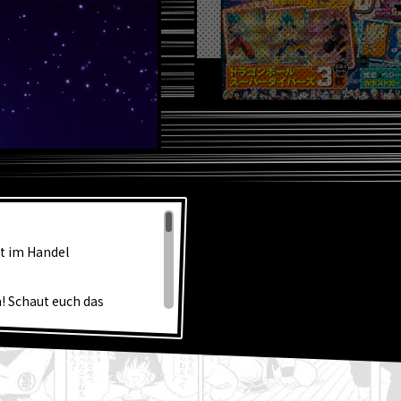
L
zt im Handel
! Schaut euch das
 Super!