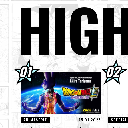
HIG
03.08.2026
Sup
01.08.2026
Dra
30.07.2026
DRA
Bil
30.07.2026
[In
den
29.07.2026
[#1
Des
ANIMESERIE
25.01.2026
SPECIAL