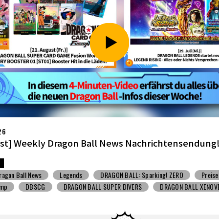
26
li] Weekly Dragon Ball News -Sendung!
ragon Ball News
Spielzeug mit Süßigkeiten
V Jump
DBSCG
BALL SUPER DIVERS
DRAGON BALL XENOVERSE ３
BALL GEKISHIN SQUADRA
BNE
Grandista
BLOOD OF SAIYANS
BANPRESTO
Comic-Convention
Toyotarou hat's versucht zu zeich