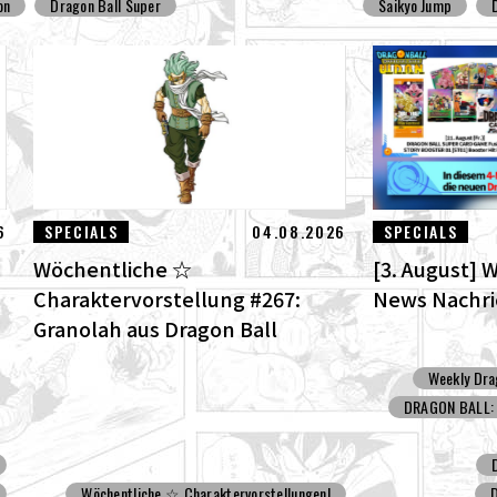
on
Dragon Ball Super
Saikyo Jump
6
SPECIALS
04.08.2026
SPECIALS
Wöchentliche ☆
[3. August] 
Charaktervorstellung #267:
News Nachr
Granolah aus Dragon Ball
Super!
Weekly Dra
DRAGON BALL: 
Wöchentliche ☆ Charaktervorstellungen!