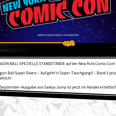
KTUEL
GON BALL SPEZIELLE STANDSTÄNDE auf der New York Comic Con!
gon Ball Super Divers – Auf geht's! Super-Tauchgang!! – Band 3 jet
ältlich!
 September-Ausgabe von Saikyo Jump ist jetzt im Handel erhältlich
tastische Dragon Ball SD Cover und all die tollen Bonusinhalte an!
hentliche ☆ Charaktervorstellung #267: Granolah aus Dragon Ball
 August] Weekly Dragon Ball News Nachrichtensendung!