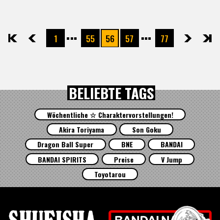
1
55
56
57
77
先頭
前へ
次へ
最後
BELIEBTE TAGS
Wöchentliche ☆ Charaktervorstellungen!
Akira Toriyama
Son Goku
Dragon Ball Super
BNE
BANDAI
BANDAI SPIRITS
Preise
V Jump
Toyotarou