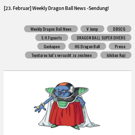
[23. Februar] Weekly Dragon Ball News -Sendung!
Weekly Dragon Ball News
V Jump
DBSCG
S.H.Figuarts
DRAGON BALL SUPER DIVERS
Gashapon
HG Dragon Ball
Preise
Toyotarou hat's versucht zu zeichnen
Ichiban Kuji