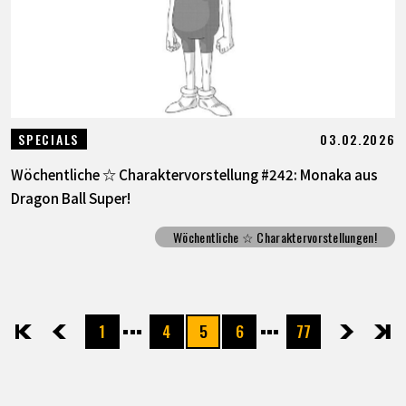
03.02.2026
SPECIALS
Wöchentliche ☆ Charaktervorstellung #242: Monaka aus
Dragon Ball Super!
Wöchentliche ☆ Charaktervorstellungen!
1
4
5
6
77
先頭
前へ
次へ
最後