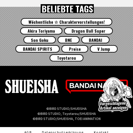
BELIEBTE TAGS
Wöchentliche ☆ Charaktervorstellungen!
Akira Toriyama
Dragon Ball Super
Son Goku
BNE
BANDAI
BANDAI SPIRITS
Preise
V Jump
Toyotarou
©BIRD STUDIO/SHUEISHA
©BIRD STUDIO, Toyotarou/SHUEISHA
©BIRD STUDIO/SHUEISHA, TOEI ANIMATION
AGB
Datenschutzerklärung
Kontakt