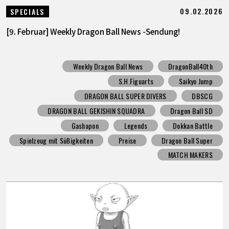
09.02.2026
SPECIALS
[9. Februar] Weekly Dragon Ball News -Sendung!
Weekly Dragon Ball News
DragonBall40th
S.H.Figuarts
Saikyo Jump
DRAGON BALL SUPER DIVERS
DBSCG
DRAGON BALL GEKISHIN SQUADRA
Dragon Ball SD
Gashapon
Legends
Dokkan Battle
Spielzeug mit Süßigkeiten
Preise
Dragon Ball Super
MATCH MAKERS