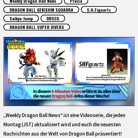
Weekly Dragon Ball News
Preise
SPECIALS
DRAGON BALL GEKISHIN SQUADRA
S.H.Figuarts
Saikyo Jump
DBSCG
INFOS
DRAGON BALL SUPER DIVERS
LANGUAGE
JP
EN
FR
DE
ES
„Weekly Dragon Ball News“ ist eine Videoserie, die jeden
Montag (JST) aktualisiert wird und euch die neuesten
Nachrichten aus der Welt von Dragon Ball präsentiert!