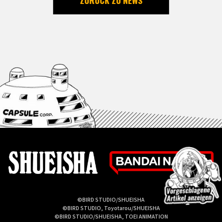
©BIRD STUDIO/SHUEISHA
©BIRD STUDIO, Toyotarou/SHUEISHA
©BIRD STUDIO/SHUEISHA, TOEI ANIMATION