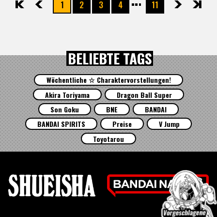
1
2
3
4
11
先頭
前へ
次へ
最後
BELIEBTE TAGS
Wöchentliche ☆ Charaktervorstellungen!
Akira Toriyama
Dragon Ball Super
Son Goku
BNE
BANDAI
BANDAI SPIRITS
Preise
V Jump
Toyotarou