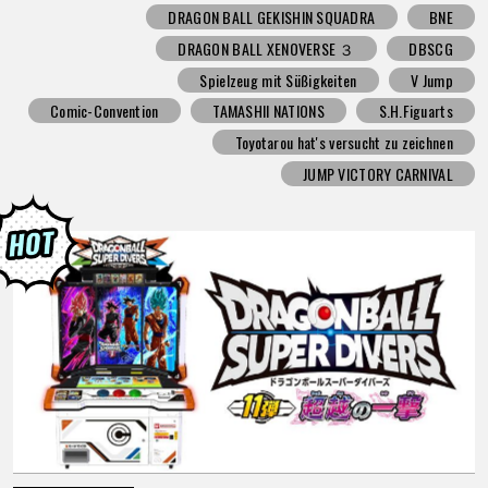
DRAGON BALL GEKISHIN SQUADRA
BNE
DRAGON BALL XENOVERSE ３
DBSCG
Spielzeug mit Süßigkeiten
V Jump
Comic-Convention
TAMASHII NATIONS
S.H.Figuarts
Toyotarou hat's versucht zu zeichnen
JUMP VICTORY CARNIVAL