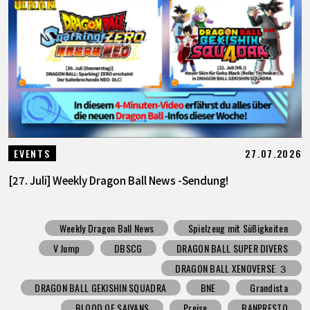
27.07.2026
EVENTS
[27. Juli] Weekly Dragon Ball News -Sendung!
Weekly Dragon Ball News
Spielzeug mit Süßigkeiten
V Jump
DBSCG
DRAGON BALL SUPER DIVERS
DRAGON BALL XENOVERSE ３
DRAGON BALL GEKISHIN SQUADRA
BNE
Grandista
BLOOD OF SAIYANS
Preise
BANPRESTO