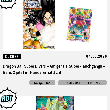
SPECIALS
INFOS
LANGUAGE
JP
EN
FR
DE
ES
04.08.2026
BÜCHER
Dragon Ball Super Divers – Auf geht's! Super-Tauchgang!! –
Band 3 jetzt im Handel erhältlich!
Saikyo Jump
DRAGON BALL SUPER DIVERS