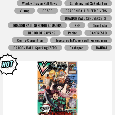
Weekly Dragon Ball News
Spielzeug mit Süßigkeiten
V Jump
DBSCG
DRAGON BALL SUPER DIVERS
DRAGON BALL XENOVERSE ３
DRAGON BALL GEKISHIN SQUADRA
BNE
Grandista
BLOOD OF SAIYANS
Preise
BANPRESTO
Comic-Convention
Toyotarou hat's versucht zu zeichnen
DRAGON BALL: Sparking! ZERO
Gashapon
BANDAI