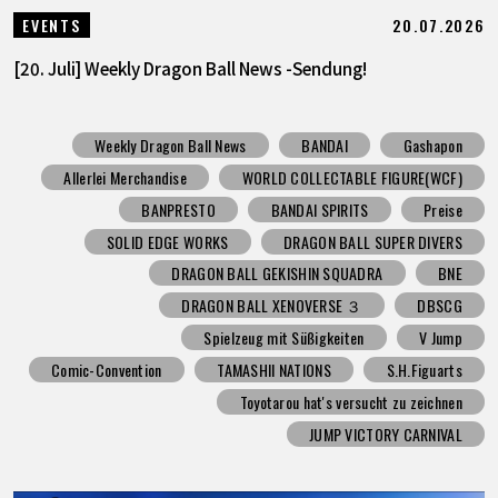
20.07.2026
EVENTS
[20. Juli] Weekly Dragon Ball News -Sendung!
Weekly Dragon Ball News
BANDAI
Gashapon
Allerlei Merchandise
WORLD COLLECTABLE FIGURE(WCF)
BANPRESTO
BANDAI SPIRITS
Preise
SOLID EDGE WORKS
DRAGON BALL SUPER DIVERS
DRAGON BALL GEKISHIN SQUADRA
BNE
DRAGON BALL XENOVERSE ３
DBSCG
Spielzeug mit Süßigkeiten
V Jump
Comic-Convention
TAMASHII NATIONS
S.H.Figuarts
Toyotarou hat's versucht zu zeichnen
JUMP VICTORY CARNIVAL