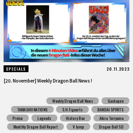
20.11.2023
SPECIALS
[20. November] Weekly Dragon Ball News !
Weekly Dragon Ball News
Gashapon
TAMASHII NATIONS
S.H.Figuarts
BANDAI SPIRITS
Preise
Legends
History Box
Akira Toriyama
Monthly Dragon Ball Report
V Jump
Dragon Ball SD