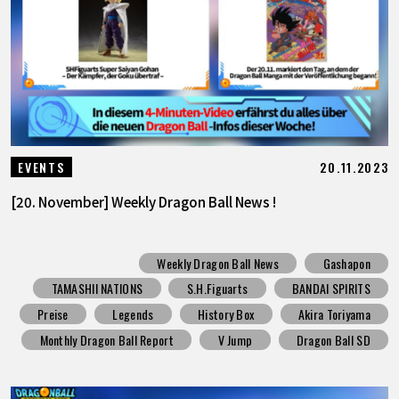
20.11.2023
EVENTS
[20. November] Weekly Dragon Ball News !
Weekly Dragon Ball News
Gashapon
TAMASHII NATIONS
S.H.Figuarts
BANDAI SPIRITS
Preise
Legends
History Box
Akira Toriyama
Monthly Dragon Ball Report
V Jump
Dragon Ball SD