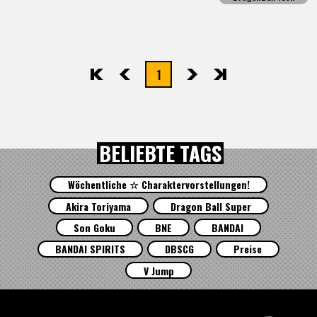
1
先頭
前へ
次へ
最後
BELIEBTE TAGS
Wöchentliche ☆ Charaktervorstellungen!
Akira Toriyama
Dragon Ball Super
Son Goku
BNE
BANDAI
BANDAI SPIRITS
DBSCG
Preise
V Jump