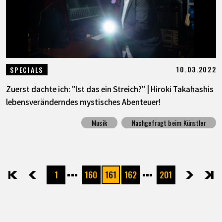
10.03.2022
SPECIALS
Zuerst dachte ich: "Ist das ein Streich?" | Hiroki Takahashis
lebensveränderndes mystisches Abenteuer!
Musik
Nachgefragt beim Künstler
1
160
161
162
201
先頭
前へ
次へ
最後