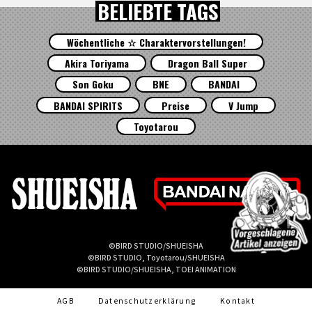
BELIEBTE TAGS
Wöchentliche ☆ Charaktervorstellungen!
Akira Toriyama
Dragon Ball Super
Son Goku
BNE
BANDAI
BANDAI SPIRITS
Preise
V Jump
Toyotarou
©BIRD STUDIO/SHUEISHA
©BIRD STUDIO, Toyotarou/SHUEISHA
©BIRD STUDIO/SHUEISHA, TOEI ANIMATION
AGB
Datenschutzerklärung
Kontakt