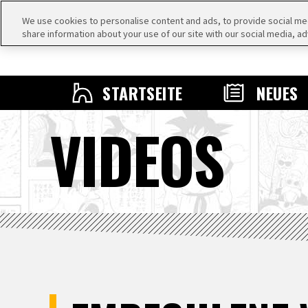
We use cookies to personalise content and ads, to provide social medi
share information about your use of our site with our social media, ad
STARTSEITE
NEUES
VIDEOS