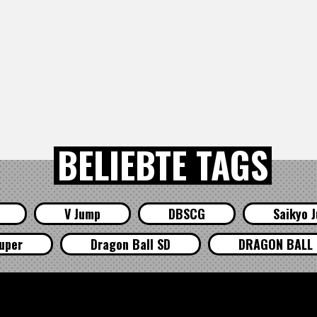
BELIEBTE TAGS
V Jump
DBSCG
Saikyo 
uper
Dragon Ball SD
DRAGON BALL 