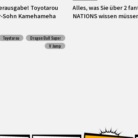
derausgabe! Toyotarou
Alles, was Sie über 2 f
ter-Sohn Kamehameha
NATIONS wissen müsse
Toyotarou
Dragon Ball Super
V Jump