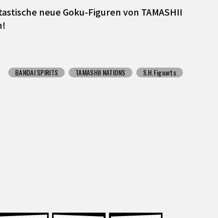
antastische neue Goku-Figuren von TAMASHII
n!
BANDAI SPIRITS
TAMASHII NATIONS
S.H.Figuarts