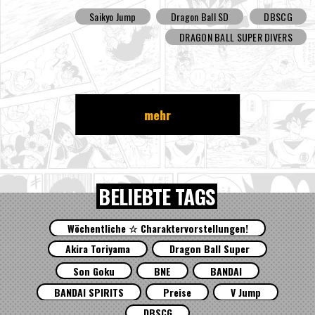
Ball SD Cover und all die tollen Bonusinhalte an!
Saikyo Jump
Dragon Ball SD
DBSCG
DRAGON BALL SUPER DIVERS
mehr
BELIEBTE TAGS
Wöchentliche ☆ Charaktervorstellungen!
Akira Toriyama
Dragon Ball Super
Son Goku
BNE
BANDAI
BANDAI SPIRITS
Preise
V Jump
DBSCG