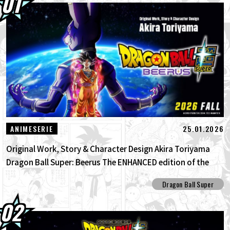
03.08.2026
Super Saiyan Goku schließt sich der BLOOD
OF SAIYANS -Serie an!
01.08.2026
Dragon Ball Super Divers Battle of Saiyans
Advance Packs jetzt im Angebot!
30.07.2026
DRAGON BALL: Funkelnd! ZEROs neuer,
bahnbrechender NEO- DLC ist da! Sieh...
25.01.2026
ANIMESERIE
Original Work, Story & Character Design Akira Toriyama
Dragon Ball Super: Beerus The ENHANCED edition of the
anime Dragon Ball Super begins anew!
Dragon Ball Super