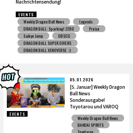
Nachrichtensendung!
EVENTS
Weekly Dragon Ball News
Legends
DRAGON BALL: Sparking! ZERO
Preise
Saikyo Jump
DBSCG
DRAGON BALL SUPER DIVERS
DRAGON BALL XENOVERSE ３
05.01.2026
[5. Januar] Weekly Dragon
Ball News
Sonderausgabe!
Toyotarou und VAROQ
diskutieren die ultimative
EVENTS
Weekly Dragon Ball News
Vater-Sohn Kamehameha
BANDAI SPIRITS
Figur!
Toyotarou