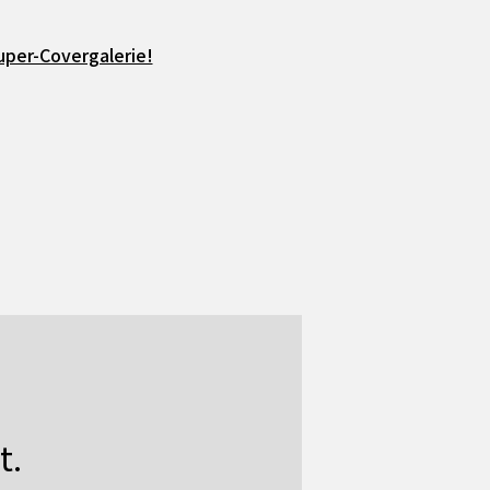
uper-Covergalerie!
t.