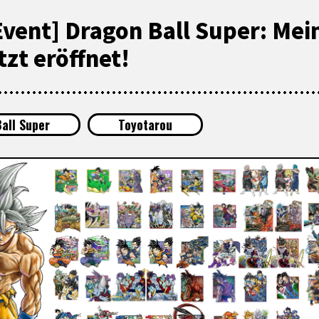
Event] Dragon Ball Super: Mei
zt eröffnet!
all Super
Toyotarou