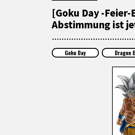
[Goku Day -Feier-
Abstimmung ist jet
Goku Day
Dragon B