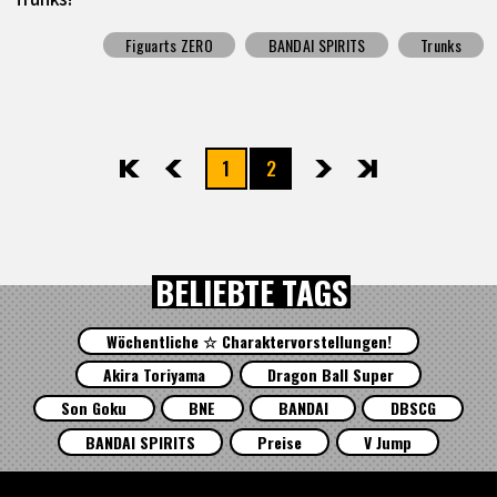
Figuarts ZERO
BANDAI SPIRITS
Trunks
1
2
先頭
前へ
次へ
最後
BELIEBTE TAGS
Wöchentliche ☆ Charaktervorstellungen!
Akira Toriyama
Dragon Ball Super
Son Goku
BNE
BANDAI
DBSCG
BANDAI SPIRITS
Preise
V Jump