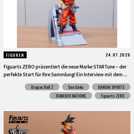
SPECIALS
INFOS
LANGUAGE
24.07.2026
FIGUREN
JP
EN
FR
DE
ES
Figuarts ZERO präsentiert die neue Marke STARTune – der
perfekte Start für Ihre Sammlung! Ein Interview mit dem ...
Dragon Ball Z
Son Goku
BANDAI SPIRITS
TAMASHII NATIONS
Figuarts ZERO