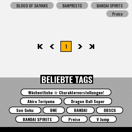
BLOOD OF SAIYANS
BANPRESTO
BANDAI SPIRITS
Preise
1
先頭
前へ
次へ
最後
BELIEBTE TAGS
Wöchentliche ☆ Charaktervorstellungen!
Akira Toriyama
Dragon Ball Super
Son Goku
BNE
BANDAI
DBSCG
BANDAI SPIRITS
Preise
V Jump