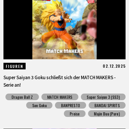
SPECIALS
INFOS
LANGUAGE
JP
EN
FR
DE
ES
02.12.2025
FIGUREN
Super Saiyan 3 Goku schließt sich der MATCH MAKERS -
Serie an!
Dragon Ball Z
MATCH MAKERS
Super Saiyan 3 (SS3)
Son Goku
BANPRESTO
BANDAI SPIRITS
Preise
Majin Buu (Pure)