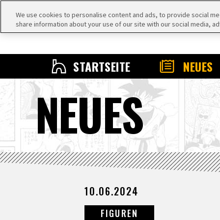
We use cookies to personalise content and ads, to provide social medi
share information about your use of our site with our social media, ad
STARTSEITE
NEUES
NEUES
10.06.2024
FIGUREN