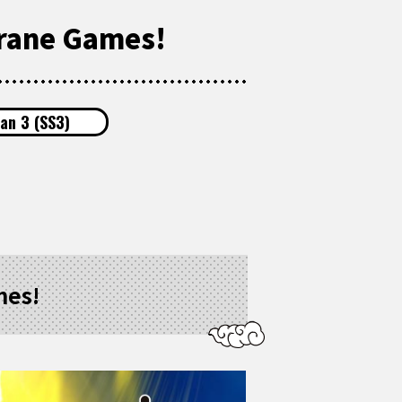
Crane Games!
an 3 (SS3)
mes!