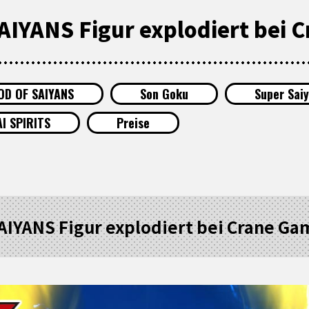
IYANS Figur explodiert bei 
OD OF SAIYANS
Son Goku
Super Saiy
I SPIRITS
Preise
IYANS Figur explodiert bei Crane Ga