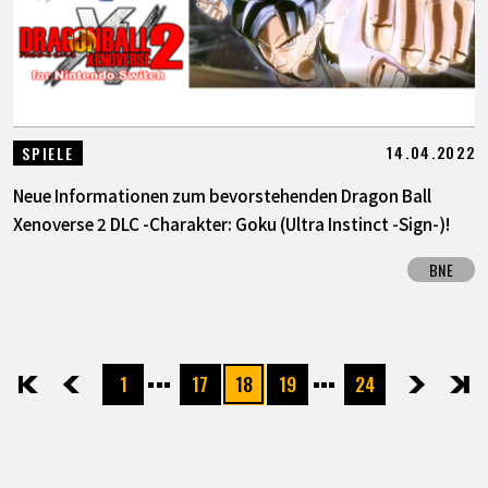
14.04.2022
SPIELE
Neue Informationen zum bevorstehenden Dragon Ball
Xenoverse 2 DLC -Charakter: Goku (Ultra Instinct -Sign-)!
BNE
1
17
18
19
24
先頭
前へ
次へ
最後