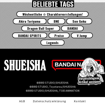
BELIEBTE TAGS
Wöchentliche ☆ Charaktervorstellungen!
Akira Toriyama
BNE
Son Goku
Dragon Ball Super
BANDAI
BANDAI SPIRITS
Preise
V Jump
Legends
©BIRD STUDIO/SHUEISHA
©BIRD STUDIO, Toyotarou/SHUEISHA
©BIRD STUDIO/SHUEISHA, TOEI ANIMATION
AGB
Datenschutzerklärung
Kontakt