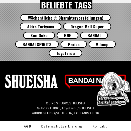
BELIEBTE TAGS
Wöchentliche ☆ Charaktervorstellungen!
Akira Toriyama
Dragon Ball Super
Son Goku
BNE
BANDAI
BANDAI SPIRITS
Preise
V Jump
Toyotarou
©BIRD STUDIO/SHUEISHA
©BIRD STUDIO, Toyotarou/SHUEISHA
©BIRD STUDIO/SHUEISHA, TOEI ANIMATION
AGB
Datenschutzerklärung
Kontakt