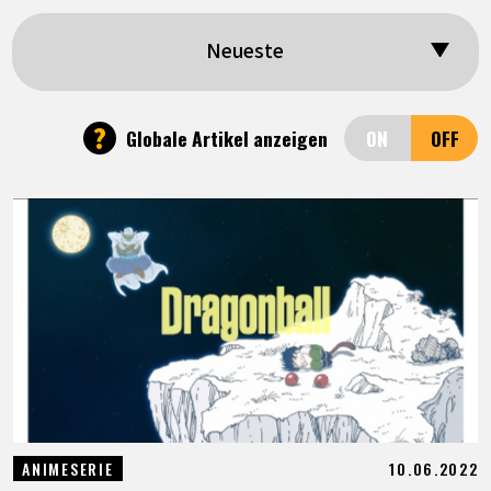
SPECIALS
Neueste
INFOS
?
Globale Artikel anzeigen
LANGUAGE
JP
EN
FR
DE
ES
10.06.2022
ANIMESERIE