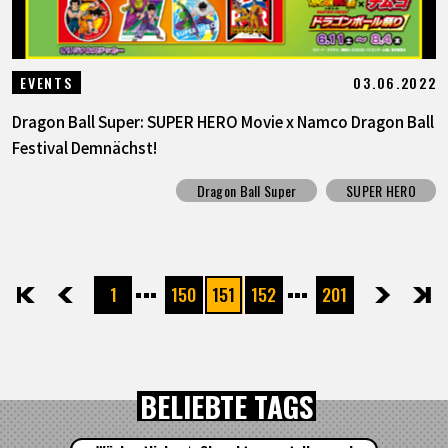
03.06.2022
EVENTS
Dragon Ball Super: SUPER HERO Movie x Namco Dragon Ball
Festival Demnächst!
Dragon Ball Super
SUPER HERO
1
150
151
152
201
先頭
前へ
次へ
最後
BELIEBTE TAGS