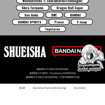
Wöchentliche ☆ Charaktervorstellungen!
Akira Toriyama
Dragon Ball Super
Son Goku
BNE
BANDAI
BANDAI SPIRITS
Preise
V Jump
Toyotarou
©BIRD STUDIO/SHUEISHA
©BIRD STUDIO, Toyotarou/SHUEISHA
©BIRD STUDIO/SHUEISHA, TOEI ANIMATION
AGB
Datenschutzerklärung
Kontakt