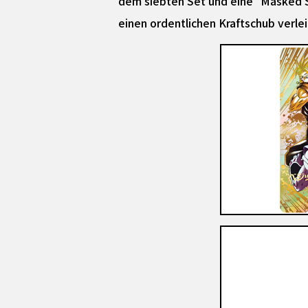
dem siebten Set und eine "Masked S
einen ordentlichen Kraftschub verle