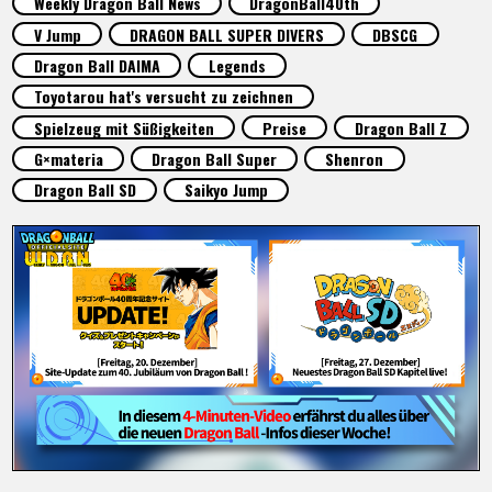
Weekly Dragon Ball News
DragonBall40th
SPECIALS
V Jump
DRAGON BALL SUPER DIVERS
DBSCG
Dragon Ball DAIMA
Legends
INFOS
Toyotarou hat's versucht zu zeichnen
Spielzeug mit Süßigkeiten
Preise
Dragon Ball Z
G×materia
Dragon Ball Super
Shenron
LANGUAGE
Dragon Ball SD
Saikyo Jump
JP
EN
FR
DE
ES