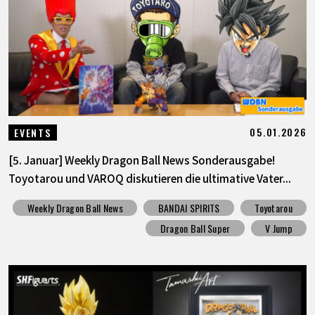
SPECIALS
INFOS
LANGUAGE
05.01.2026
EVENTS
JP
EN
FR
DE
ES
[5. Januar] Weekly Dragon Ball News Sonderausgabe!
Toyotarou und VAROQ diskutieren die ultimative Vater...
Weekly Dragon Ball News
BANDAI SPIRITS
Toyotarou
Dragon Ball Super
V Jump