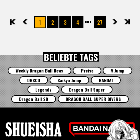
1
2
3
4
27
先頭
前へ
次へ
最後
BELIEBTE TAGS
Weekly Dragon Ball News
Preise
V Jump
DBSCG
Saikyo Jump
BANDAI
Legends
Dragon Ball Super
Dragon Ball SD
DRAGON BALL SUPER DIVERS