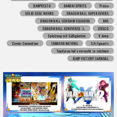
BANPRESTO
BANDAI SPIRITS
Preise
SOLID EDGE WORKS
DRAGON BALL SUPER DIVERS
DRAGON BALL GEKISHIN SQUADRA
BNE
DRAGON BALL XENOVERSE ３
DBSCG
Spielzeug mit Süßigkeiten
V Jump
Comic-Convention
TAMASHII NATIONS
S.H.Figuarts
Toyotarou hat's versucht zu zeichnen
JUMP VICTORY CARNIVAL