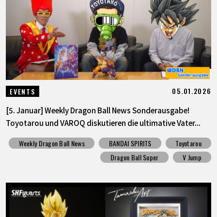
SPECIALS
INFOS
LANGUAGE
05.01.2026
EVENTS
JP
EN
FR
DE
ES
[5. Januar] Weekly Dragon Ball News Sonderausgabe!
Toyotarou und VAROQ diskutieren die ultimative Vater...
Weekly Dragon Ball News
BANDAI SPIRITS
Toyotarou
Dragon Ball Super
V Jump