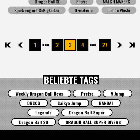
Dragon Ball SD
Preise
MATCH MAKERS
Spielzeug mit Süßigkeiten
G×materia
Jumbo Plushi
1
2
3
4
27
先頭
前へ
次へ
最後
BELIEBTE TAGS
Weekly Dragon Ball News
Preise
V Jump
DBSCG
Saikyo Jump
BANDAI
Legends
Dragon Ball Super
Dragon Ball SD
DRAGON BALL SUPER DIVERS