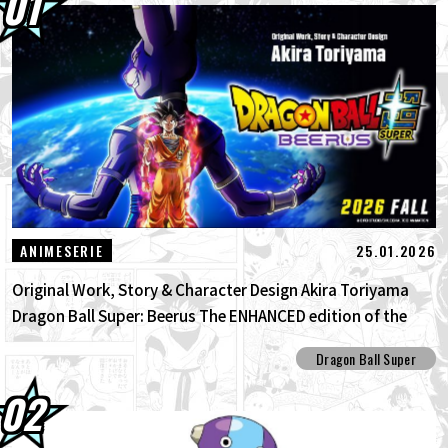
01.08.2026
Dragon Ball Super Divers Battle of Saiyans
Advance Packs jetzt im Angebot!
30.07.2026
DRAGON BALL: Funkelnd! ZEROs neuer,
bahnbrechender NEO- DLC ist da! Sieh d...
30.07.2026
[Interview mit Hironobu Kageyama!]
DRAGON BALL: Sparking! Der Titelli...
25.01.2026
ANIMESERIE
Original Work, Story & Character Design Akira Toriyama
Dragon Ball Super: Beerus The ENHANCED edition of the
anime Dragon Ball Super begins anew!
Dragon Ball Super