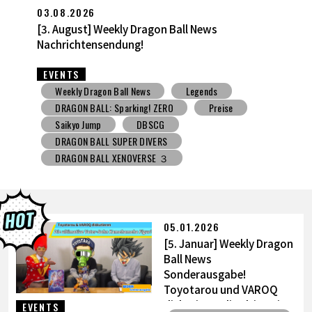
27.07.2026
[27. Juli] Weekly Dragon Ball News 
s
EVENTS
s
Weekly Dragon Ball News
reise
Spielzeug mit Süßigkeiten
V Jum
DBSCG
DRAGON BALL SUPER DI
DRAGON BALL XENOVERSE ３
DRAGON BALL GEKISHIN SQUADRA
Grandista
BLOOD OF SAIYANS
Preise
BANPRESTO
Comic-Convention
Toyotarou hat's versucht zu zeichnen
05.01.2026
DRAGON BALL: Sparking! ZERO
G
[5. Januar] Weekly Dragon
BANDAI
Ball News
Sonderausgabe!
Toyotarou und VAROQ
diskutieren die ultimative
EVENTS