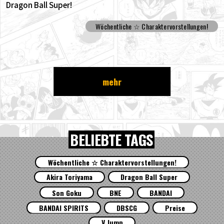
Dragon Ball Super!
Wöchentliche ☆ Charaktervorstellungen!
mehr
BELIEBTE TAGS
Wöchentliche ☆ Charaktervorstellungen!
Akira Toriyama
Dragon Ball Super
Son Goku
BNE
BANDAI
BANDAI SPIRITS
DBSCG
Preise
V Jump