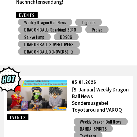
EVENTS
Weekly Dragon Ball News
Spielzeug mit Süßigkeiten
V Jump
DBSCG
DRAGON BALL SUPER DIVERS
DRAGON BALL XENOVERSE ３
DRAGON BALL GEKISHIN SQUADRA
BNE
Grandista
BLOOD OF SAIYANS
Preise
BANPRESTO
Comic-Convention
Toyotarou hat's versucht zu zeichnen
05.01.2026
DRAGON BALL: Sparking! ZERO
Gashapon
[5. Januar] Weekly Dragon
BANDAI
Ball News
Sonderausgabe!
Toyotarou und VAROQ
diskutieren die ultimative
EVENTS
Weekly Dragon Ball News
Vater-Sohn Kamehameha
BANDAI SPIRITS
Figur!
Toyotarou