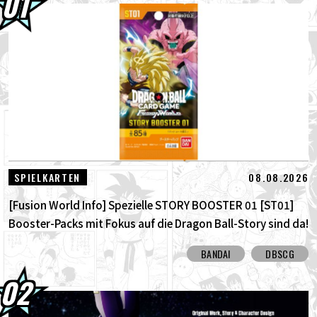
01.08.2026
Dragon Ball Super Divers Battle of Saiyans
Advance Packs jetzt im Angebot!
30.07.2026
DRAGON BALL: Funkelnd! ZEROs neuer,
bahnbrechender NEO- DLC ist da! Sieh...
30.07.2026
[Interview mit Hironobu Kageyama!]
DRAGON BALL: Sparking! Der Titel...
08.08.2026
SPIELKARTEN
[Fusion World Info] Spezielle STORY BOOSTER 01 [ST01]
Booster-Packs mit Fokus auf die Dragon Ball-Story sind da!
Hier sind alle alternativen Karten!
BANDAI
DBSCG