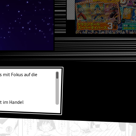
L
 mit Fokus auf die
zt im Handel
! Schaut euch das
 Super!