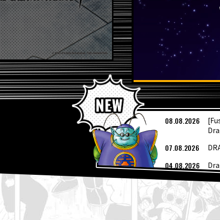
A
08.08.2026
[Fu
Dra
07.08.2026
DRA
04.08.2026
Dra
erh
04.08.2026
Die
fan
04.08.2026
Wöc