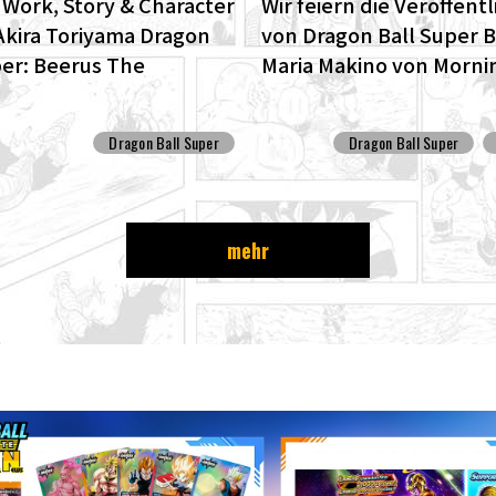
l Work, Story & Character
Wir feiern die Veröffent
Akira Toriyama Dragon
von Dragon Ball Super 
per: Beerus The
Maria Makino von Morni
D edition of the anime
Musume '25 hat Toyota
Ball Super begins anew!
interviewt!
Dragon Ball Super
Dragon Ball Super
mehr