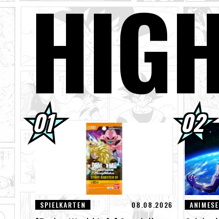
HIG
03.08.2026
[3.
03.08.2026
Sup
01.08.2026
Dra
30.07.2026
DRA
Bil
30.07.2026
[In
den
SPIELKARTEN
08.08.2026
ANIMESE