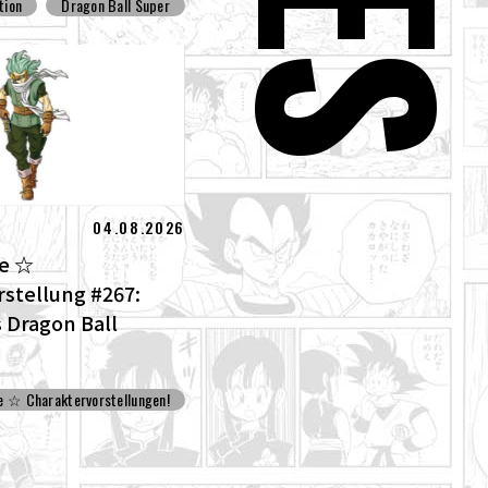
tion
Dragon Ball Super
04.08.2026
he ☆
stellung #267:
 Dragon Ball
e ☆ Charaktervorstellungen!