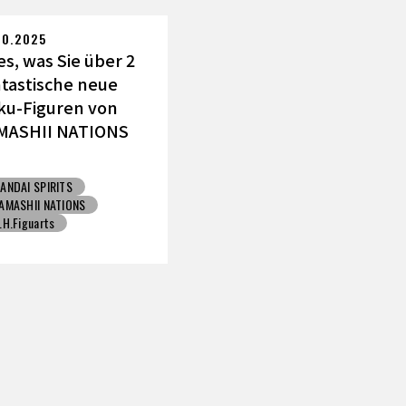
Toyotarou hat's versucht zu zeichnen
JUMP VICTORY CARNIV
10.2025
es, was Sie über 2
ntastische neue
ku-Figuren von
MASHII NATIONS
ssen müssen!
ANDAI SPIRITS
AMASHII NATIONS
.H.Figuarts