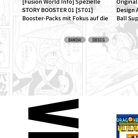
[Fusion World Info] Spezielle
Origina
STORY BOOSTER 01 [ST01]
Design 
Booster-Packs mit Fokus auf die
Ball Su
Dragon Ball-Story sind da! Hier
ENHANCE
sind alle alternativen Karten!
Dragon 
BANDAI
DBSCG