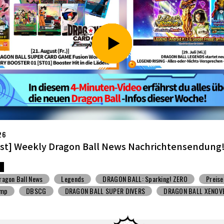
26
li] Weekly Dragon Ball News -Sendung!
ragon Ball News
Spielzeug mit Süßigkeiten
V Jump
DBSCG
BALL SUPER DIVERS
DRAGON BALL XENOVERSE ３
BALL GEKISHIN SQUADRA
BNE
Grandista
BLOOD OF SAIYANS
BANPRESTO
Comic-Convention
Toyotarou hat's versucht zu zeich