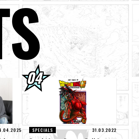
TS
ebot!
! Sieh dir die
llied „ZERO“ für
4.04.2025
SPECIALS
31.03.2022