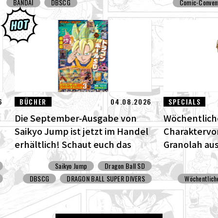
BANDAI
DBSCG
Comic-Conven
6
BÜCHER
04.08.2026
SPECIALS
Die September-Ausgabe von
Wöchentlic
Saikyo Jump ist jetzt im Handel
Charaktervor
erhältlich! Schaut euch das
Granolah aus
fantastische Dragon Ball SD
Super!
Saikyo Jump
Dragon Ball SD
Cover und all die tollen
DBSCG
DRAGON BALL SUPER DIVERS
Wöchentlich
Bonusinhalte an!