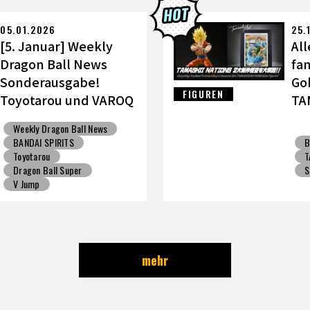
ALL: Sparking! ZERO
Gashapon
BANDAI
05.01.2026
25.
[5. Januar] Weekly
All
Dragon Ball News
fa
Sonderausgabe!
Go
FIGUREN
Toyotarou und VAROQ
TA
diskutieren die
wi
Weekly Dragon Ball News
ultimative Vater-Sohn
BANDAI SPIRITS
B
Kamehameha Figur!
Toyotarou
T
Dragon Ball Super
S
V Jump
mehr