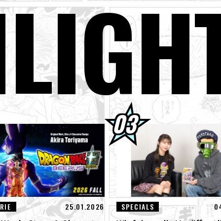
H
LIGH
 August] Weekly Dragon Ball News Nachrichtensendung!
er Saiyan Goku schließt sich der BLOOD OF SAIYANS -Serie an!
gon Ball Super Divers Battle of Saiyans Advance Packs jetzt im Ang
GON BALL: Funkelnd! ZEROs neuer, bahnbrechender NEO- DLC ist da
der der neuen Features an!
terview mit Hironobu Kageyama!] DRAGON BALL: Sparking! Der Tite
 neuen NEO- DLC ist jetzt erhältlich!
RIE
25.01.2026
SPECIALS
0