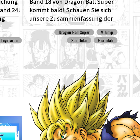
lichung
Band 18 von Dragon Ball Super
Band 24!
kommt bald! Schauen Sie sich
ng
unsere Zusammenfassung der
rou?
bisherigen Geschichte an !!
Dragon Ball Super
V Jump
Toyotarou
Son Goku
Granolah