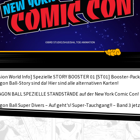
KTUEL
sion World Info] Spezielle STORY BOOSTER 01 [ST01] Booster-Packs
gon Ball-Story sind da! Hier sind alle alternativen Karten!
GON BALL SPEZIELLE STANDSTÄNDE auf der New York Comic Con!
gon Ball Super Divers – Auf geht's! Super-Tauchgang!! – Band 3 jet
ältlich!
 September-Ausgabe von Saikyo Jump ist jetzt im Handel erhältlich
tastische Dragon Ball SD Cover und all die tollen Bonusinhalte an!
hentliche ☆ Charaktervorstellung #267: Granolah aus Dragon Ball