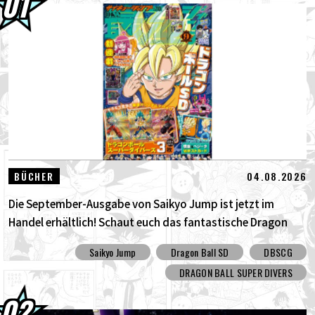
30.07.2026
DRAGON BALL: Funkelnd! ZEROs neuer,
bahnbrechender NEO- DLC ist da! Sieh...
30.07.2026
[Interview mit Hironobu Kageyama!]
DRAGON BALL: Sparking! Der Titel...
29.07.2026
[#101] Toyotarou versuchte zu zeichnen:
Eine bestimmte Figur, die gegen den...
04.08.2026
BÜCHER
Die September-Ausgabe von Saikyo Jump ist jetzt im
Handel erhältlich! Schaut euch das fantastische Dragon
Ball SD Cover und all die tollen Bonusinhalte an!
Saikyo Jump
Dragon Ball SD
DBSCG
DRAGON BALL SUPER DIVERS