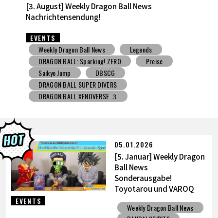
[27. Juli] Weekly Dragon Ball News -Sendung!
EVENTS
Weekly Dragon Ball News
Spielzeug mit Süßigkeiten
V Jump
DBSCG
DRAGON BALL SUPER DIVERS
DRAGON BALL XENOVERSE ３
DRAGON BALL GEKISHIN SQUADRA
BNE
Grandista
BLOOD OF SAIYANS
Preise
BANPRESTO
Comic-Convention
Toyotarou hat's versucht zu zeichnen
05.01.2026
DRAGON BALL: Sparking! ZERO
Gashapon
[5. Januar] Weekly Dragon
BANDAI
Ball News
Sonderausgabe!
Toyotarou und VAROQ
diskutieren die ultimative
EVENTS
Weekly Dragon Ball News
Vater-Sohn Kamehameha