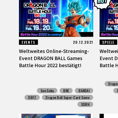
EVENTS
20.12.2021
SPIELE
Weltweites Online-Streaming-
Weltwei
Event DRAGON BALL Games
Event 
Battle Hour 2022 bestätigt!
Battle 
Drago
Son Goku
BNE
BANDAI
DBFZ
Dragon Ball Super-Card Game
SDBH