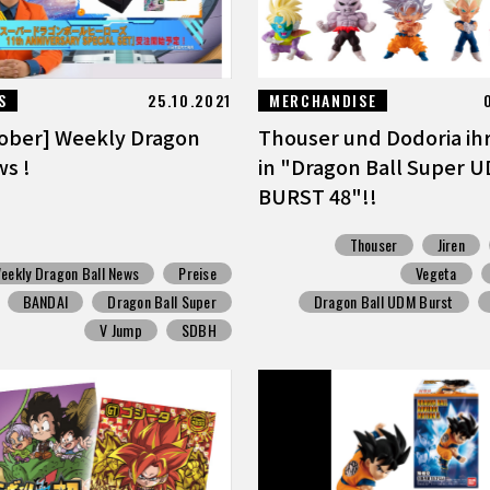
S
25.10.2021
MERCHANDISE
tober] Weekly Dragon
Thouser und Dodoria ih
ws !
in "Dragon Ball Super 
BURST 48"!!
Thouser
Jiren
eekly Dragon Ball News
Preise
Vegeta
BANDAI
Dragon Ball Super
Dragon Ball UDM Burst
V Jump
SDBH