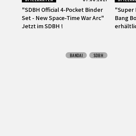
"SDBH Official 4-Pocket Binder
"Super 
Set - New Space-Time War Arc"
Bang Bo
Jetzt im SDBH !
erhältli
BANDAI
SDBH