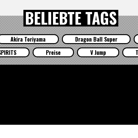
BELIEBTE TAGS
Akira Toriyama
Dragon Ball Super
SPIRITS
Preise
V Jump
T