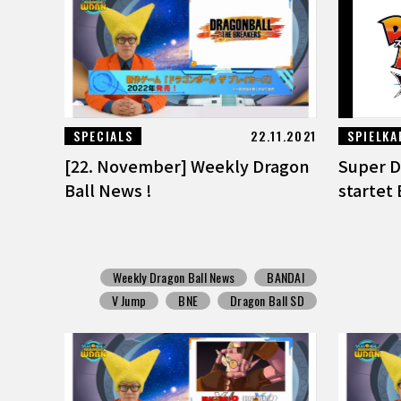
SPECIALS
22.11.2021
SPIELKA
[22. November] Weekly Dragon
Super D
Ball News !
startet 
Weekly Dragon Ball News
BANDAI
V Jump
BNE
Dragon Ball SD