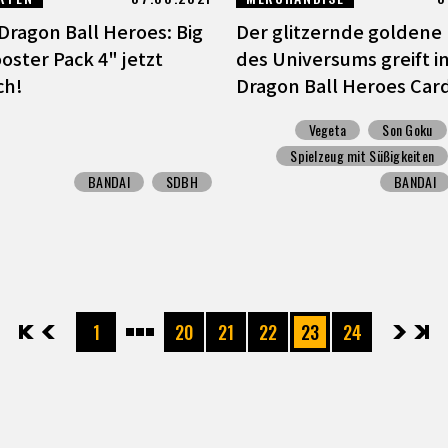
Dragon Ball Heroes: Big
Der glitzernde goldene 
oster Pack 4" jetzt
des Universums greift i
ch!
Dragon Ball Heroes Card
Vegeta
Son Goku
Spielzeug mit Süßigkeiten
BANDAI
SDBH
BANDAI
先頭
前へ
1
20
21
22
23
24
次へ
最後