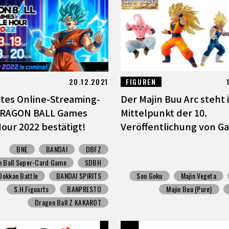
20.12.2021
FIGUREN
tes Online-Streaming-
Der Majin Buu Arc steht 
DRAGON BALL Games
Mittelpunkt der 10.
Hour 2022 bestätigt!
Veröffentlichung von Ga
BNE
BANDAI
DBFZ
n Ball Super-Card Game
SDBH
Dokkan Battle
BANDAI SPIRITS
Son Goku
Majin Vegeta
S.H.Figuarts
BANPRESTO
Majin Buu (Pure)
Dragon Ball Z KAKAROT