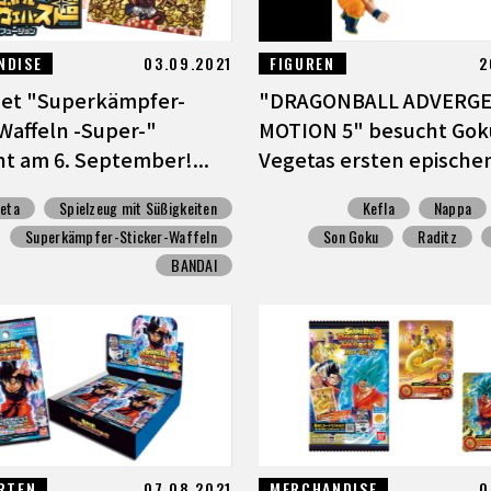
NDISE
03.09.2021
FIGUREN
2
et "Superkämpfer-
"DRAGONBALL ADVERG
-Waffeln -Super-"
MOTION 5" besucht Gok
nt am 6. September!...
Vegetas ersten epischen
eta
Spielzeug mit Süßigkeiten
Kefla
Nappa
Superkämpfer-Sticker-Waffeln
Son Goku
Raditz
BANDAI
RTEN
07.08.2021
MERCHANDISE
0