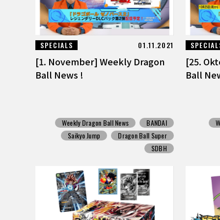
SPECIALS
01.11.2021
SPECIAL
[1. November] Weekly Dragon
[25. Ok
Ball News !
Ball Ne
Weekly Dragon Ball News
BANDAI
W
Saikyo Jump
Dragon Ball Super
SDBH