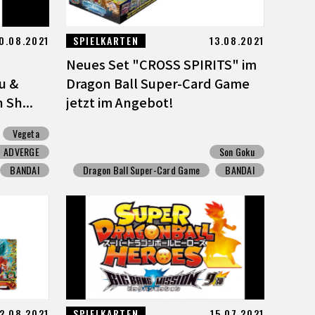
0.08.2021
SPIELKARTEN
13.08.2021
E
Neues Set "CROSS SPIRITS" im
u &
Dragon Ball Super-Card Game
 Sh...
jetzt im Angebot!
Vegeta
ADVERGE
Son Goku
BANDAI
Dragon Ball Super-Card Game
BANDAI
2.08.2021
SPIELKARTEN
15.07.2021