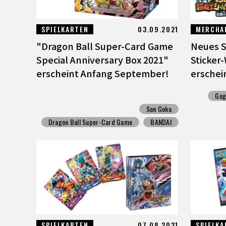
SPIELKARTEN
03.09.2021
MERCHA
"Dragon Ball Super-Card Game
Neues S
Special Anniversary Box 2021"
Sticker
erscheint Anfang September!
erschei
Gog
Son Goku
Dragon Ball Super-Card Game
BANDAI
SPIELKARTEN
07.08.2021
SPIELKA