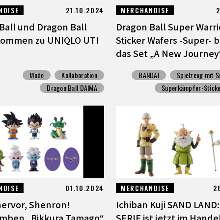
NDISE
21.10.2024
MERCHANDISE
2
Ball und Dragon Ball
Dragon Ball Super Warri
kommen zu UNIQLO UT!
Sticker Wafers -Super- b
das Set „A New Journey“
Mode
Kollaboration
BANDAI
Spielzeug mit S
Dragon Ball DAIMA
Superkämpfer-Sticke
NDISE
01.10.2024
MERCHANDISE
2
ervor, Shenron!
Ichiban Kuji SAND LAND:
mben „Bikkura Tamago“
SERIE ist jetzt im Handel