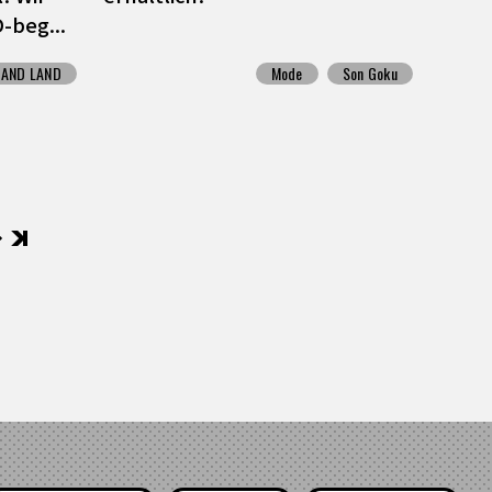
-beg...
SAND LAND
Mode
Son Goku
後