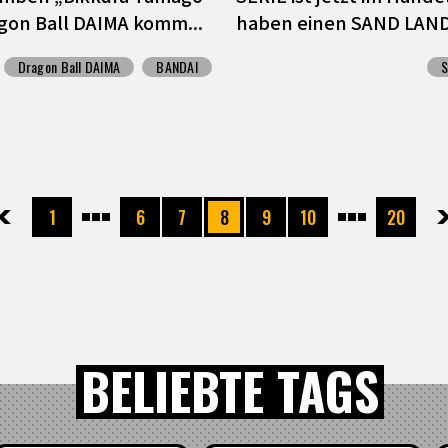
gon Ball DAIMA komm...
haben einen SAND LAND
Dragon Ball DAIMA
BANDAI
先頭
前へ
1
6
7
8
9
10
20
次へ
最
BELIEBTE TAGS