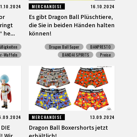
1.10.2024
MERCHANDISE
16.10.2024
or
Es gibt Dragon Ball Plüschtiere,
ringt
die Sie in beiden Händen halten
 he...
können!
üßigkeiten
Dragon Ball Super
BANPRESTO
r-Waffeln
BANDAI SPIRITS
Preise
6.09.2024
MERCHANDISE
13.09.2024
 DIE
Dragon Ball Boxershorts jetzt
! Wir
erhältlich!