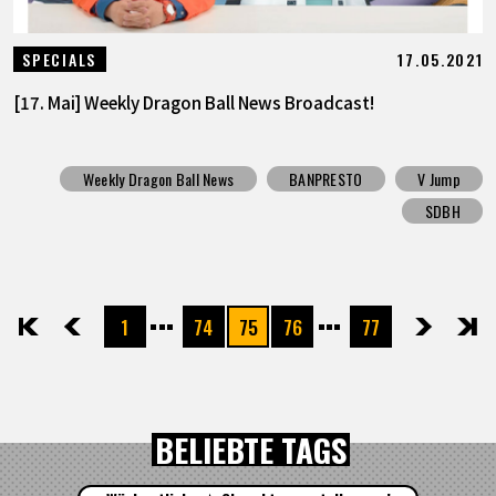
17.05.2021
SPECIALS
[17. Mai] Weekly Dragon Ball News Broadcast!
Weekly Dragon Ball News
BANPRESTO
V Jump
SDBH
1
74
75
76
77
先頭
前へ
次へ
最後
BELIEBTE TAGS