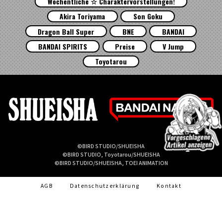
Wöchentliche ☆ Charaktervorstellungen!
Akira Toriyama
Son Goku
Dragon Ball Super
BNE
BANDAI
BANDAI SPIRITS
Preise
V Jump
Toyotarou
©BIRD STUDIO/SHUEISHA
©BIRD STUDIO, Toyotarou/SHUEISHA
©BIRD STUDIO/SHUEISHA, TOEI ANIMATION
AGB
Datenschutzerklärung
Kontakt