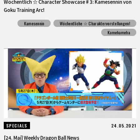
Wöchentlich ☆ Character Showcase # 3: Kamesennin von
Goku Training Arc!
Kamesennin
Wöchentliche ☆ Charaktervorstellungen!
Kamehameha
24.05.2021
SPECIALS
[24. Mai] Weekly Dragon Ball News