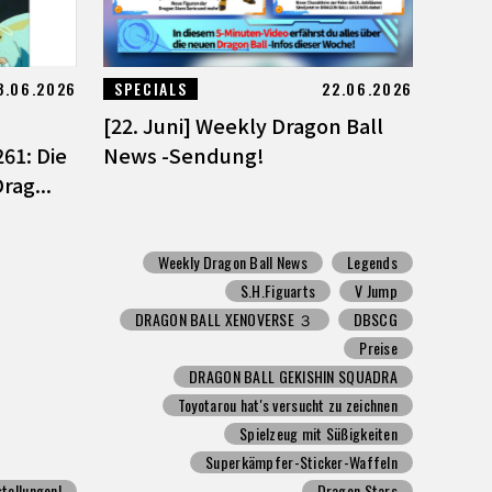
3.06.2026
SPECIALS
22.06.2026
[22. Juni] Weekly Dragon Ball
61: Die
News -Sendung!
rag...
Weekly Dragon Ball News
Legends
S.H.Figuarts
V Jump
DRAGON BALL XENOVERSE ３
DBSCG
Preise
DRAGON BALL GEKISHIN SQUADRA
Toyotarou hat's versucht zu zeichnen
Spielzeug mit Süßigkeiten
Superkämpfer-Sticker-Waffeln
tellungen!
Dragon Stars