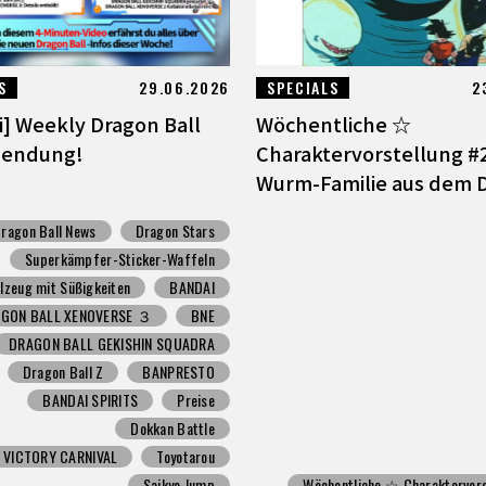
S
29.06.2026
SPECIALS
2
ni] Weekly Dragon Ball
Wöchentliche ☆
Sendung!
Charaktervorstellung #2
Wurm-Familie aus dem D
ragon Ball News
Dragon Stars
Superkämpfer-Sticker-Waffeln
lzeug mit Süßigkeiten
BANDAI
GON BALL XENOVERSE ３
BNE
DRAGON BALL GEKISHIN SQUADRA
Dragon Ball Z
BANPRESTO
BANDAI SPIRITS
Preise
Dokkan Battle
 VICTORY CARNIVAL
Toyotarou
Saikyo Jump
Wöchentliche ☆ Charaktervors