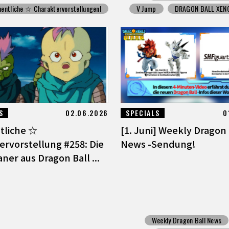
entliche ☆ Charaktervorstellungen!
V Jump
DRAGON BALL XEN
S
02.06.2026
SPECIALS
0
tliche ☆
[1. Juni] Weekly Dragon 
ervorstellung #258: Die
News -Sendung!
ner aus Dragon Ball ...
Weekly Dragon Ball News