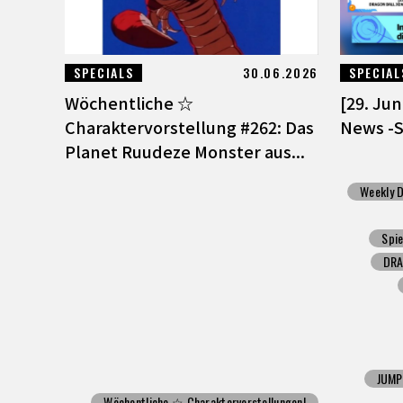
SPECIALS
30.06.2026
SPECIAL
Wöchentliche ☆
[29. Ju
Charaktervorstellung #262: Das
News -
Planet Ruudeze Monster aus...
Weekly D
Spie
DRA
JUMP
Wöchentliche ☆ Charaktervorstellungen!