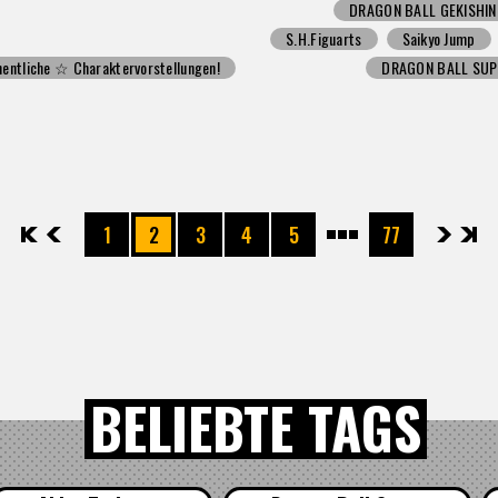
DRAGON BALL GEKISHI
S.H.Figuarts
Saikyo Jump
entliche ☆ Charaktervorstellungen!
DRAGON BALL SUP
先頭
前へ
1
2
3
4
5
77
次へ
最後
BELIEBTE TAGS