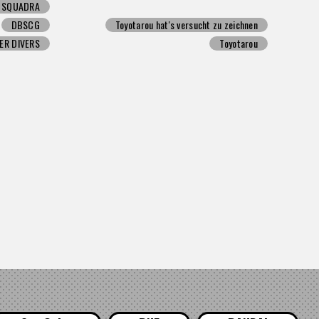
N SQUADRA
DBSCG
Toyotarou hat's versucht zu zeichnen
ER DIVERS
Toyotarou