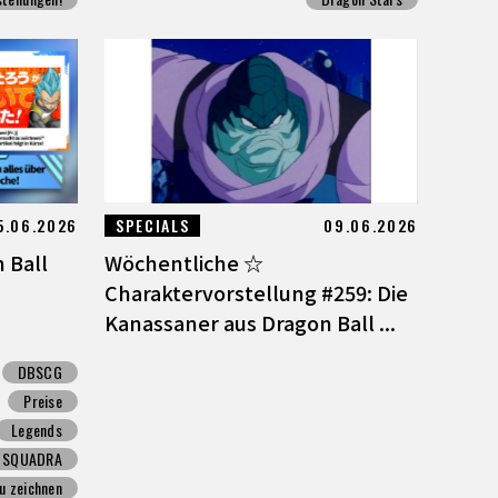
5.06.2026
SPECIALS
09.06.2026
 Ball
Wöchentliche ☆
Charaktervorstellung #259: Die
Kanassaner aus Dragon Ball ...
DBSCG
Preise
Legends
N SQUADRA
zu zeichnen