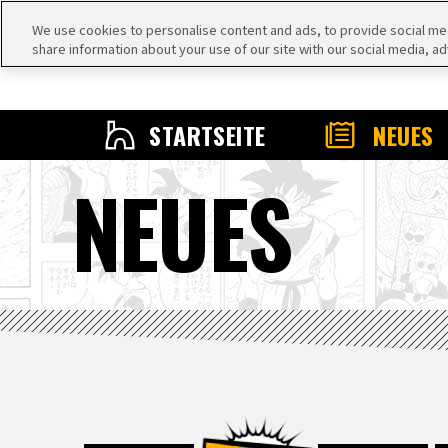
We use cookies to personalise content and ads, to provide social medi
share information about your use of our site with our social media, ad
STARTSEITE
NEUES
NEUES