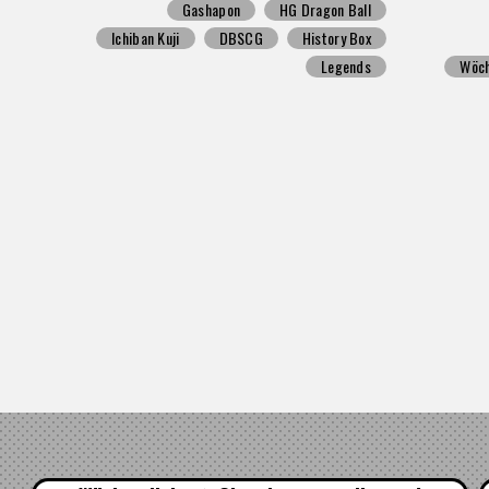
Gashapon
HG Dragon Ball
Ichiban Kuji
DBSCG
History Box
Legends
Wöch