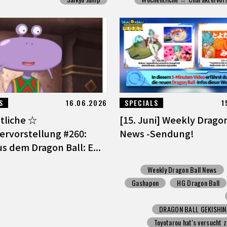
S
16.06.2026
SPECIALS
1
tliche ☆
[15. Juni] Weekly Dragon
ervorstellung #260:
News -Sendung!
s dem Dragon Ball: E...
Weekly Dragon Ball News
Gashapon
HG Dragon Ball
DRAGON BALL GEKISHI
Toyotarou hat's versucht 