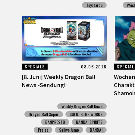
Toyotarou
Wöch
SPECIALS
08.06.2026
SPECIAL
[8. Juni] Weekly Dragon Ball
Wöchen
News -Sendung!
Charakt
Shamoia
Weekly Dragon Ball News
Dragon Ball Super
SOLID EDGE WORKS
BANPRESTO
BANDAI SPIRITS
Preise
Saikyo Jump
BANDAI