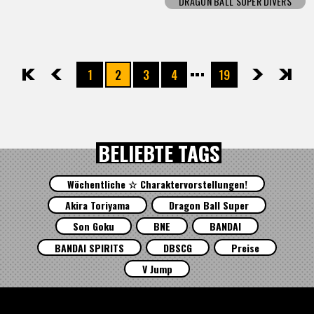
DRAGON BALL SUPER DIVERS
1
2
3
4
19
先頭
前へ
次へ
最後
BELIEBTE TAGS
Wöchentliche ☆ Charaktervorstellungen!
Akira Toriyama
Dragon Ball Super
Son Goku
BNE
BANDAI
BANDAI SPIRITS
DBSCG
Preise
V Jump