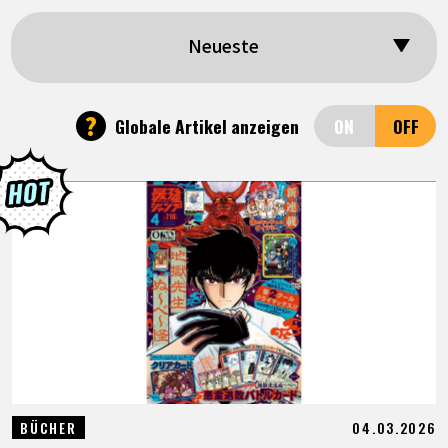
SPECIALS
Neueste
INFOS
?
Globale Artikel anzeigen
LANGUAGE
JP
EN
FR
DE
ES
04.03.2026
BÜCHER