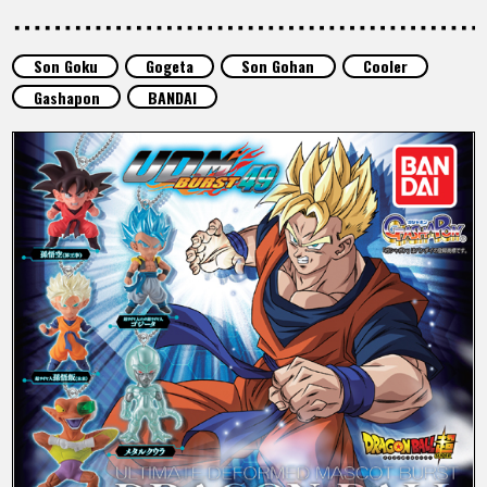
SPECIALS
Son Goku
Gogeta
Son Gohan
Cooler
INFOS
Gashapon
BANDAI
LANGUAGE
JP
EN
FR
DE
ES