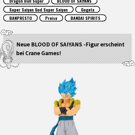
Dragon Ball Super
BLOOD OF SAIYANS
SPECIALS
Super Saiyan God Super Saiyan
Gogeta
BANPRESTO
Preise
BANDAI SPIRITS
INFOS
Neue BLOOD OF SAIYANS -Figur erscheint
LANGUAGE
bei Crane Games!
JP
EN
FR
DE
ES